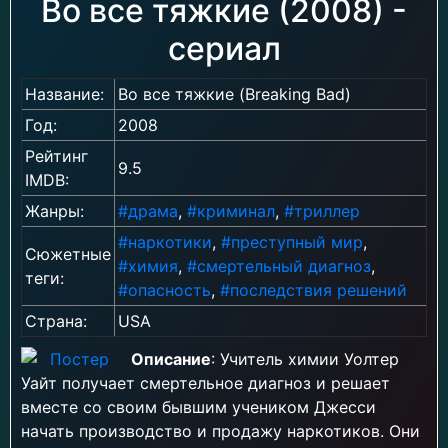
Во все тяжкие (2008) -
сериал
Название:
Во все тяжкие (Breaking Bad)
Год:
2008
Рейтинг
9.5
IMDB:
Жанры:
#драма
,
#криминал
,
#триллер
#наркотики
,
#преступный мир
,
Сюжетные
#химия
,
#смертельный диагноз
,
теги:
#опасность
,
#последствия решений
Страна:
USA
Описание
: Учитель химии Уолтер
Уайт получает смертельное диагноз и решает
вместе со своим бывшим учеником Джесси
начать производство и продажу наркотиков. Они