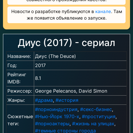
Новости о разработке публикуются в
канале
. Там
же появится объявление о запуске.
Диус (2017) - сериал
Название:
Диус (The Deuce)
Год:
2017
Рейтинг
8.1
IMDB:
Режиссер:
George Pelecanos, David Simon
Жанры:
#драма
,
#история
#порноиндустрия
,
#секс-бизнес
,
Сюжетные
#Нью-Йорк 1970-х
,
#проституция
,
теги:
#порноактеры
,
#жизнь на улицах
,
#темные стороны города