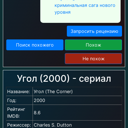
криминальная сага нового
уровня
Запросить рецензию
Поиск похожего
Похож
Не похож
Угол (2000) - сериал
Название:
Угол (The Corner)
Год:
2000
Рейтинг
8.6
IMDB:
Режиссер:
Charles S. Dutton