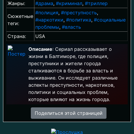
Жанры:
#драма
,
#криминал
,
#триллер
#полиция
,
#преступность
,
Сюжетные
#наркотики
,
#политика
,
#социальные
теги:
проблемы
,
#власть
Страна:
USA
Описание
: Сериал рассказывает о
жизни в Балтиморе, где полиция,
преступники и жители города
сталкиваются в борьбе за власть и
выживание. Он исследует различные
аспекты преступности, наркотиков,
политики и социальных проблем,
которые влияют на жизнь города.
Поделиться этой страницей