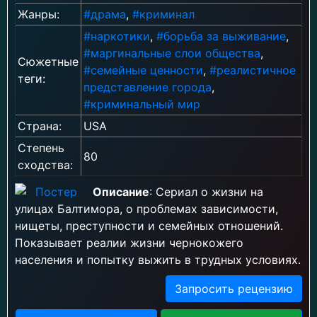
Жанры:
#драма
,
#криминал
#наркотики
,
#борьба за выживание
,
#маргинальные слои общества
,
Сюжетные
#семейные ценности
,
#реалистичное
теги:
представление города
,
#криминальный мир
Страна:
USA
Степень
80
сходства:
Описание
: Сериал о жизни на
улицах Балтимора, о проблемах зависимости,
нищеты, преступности и семейных отношений.
Показывает реалии жизни чернокожего
населения и попытку выжить в трудных условиях.
Запросить рецензию