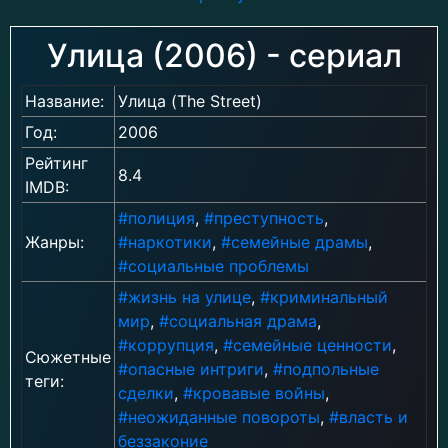
Улица (2006) - сериал
Название:
Улица (The Street)
Год:
2006
Рейтинг
8.4
IMDB:
#полиция
,
#преступность
,
Жанры:
#наркотики
,
#семейные драмы
,
#социальные проблемы
#жизнь на улице
,
#криминальный
мир
,
#социальная драма
,
#коррупция
,
#семейные ценности
,
Сюжетные
#опасные интриги
,
#подпольные
теги:
сделки
,
#кровавые войны
,
#неожиданные повороты
,
#власть и
беззаконие