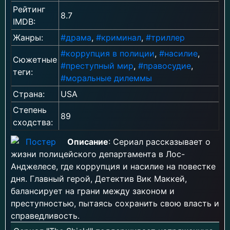
Рейтинг
8.7
IMDB:
Жанры:
#драма
,
#криминал
,
#триллер
#коррупция в полиции
,
#насилие
,
Сюжетные
#преступный мир
,
#правосудие
,
теги:
#моральные дилеммы
Страна:
USA
Степень
89
сходства:
Описание
: Сериал рассказывает о
жизни полицейского департамента в Лос-
Анджелесе, где коррупция и насилие на повестке
дня. Главный герой, Детектив Вик Маккей,
балансирует на грани между законом и
преступностью, пытаясь сохранить свою власть и
справедливость.