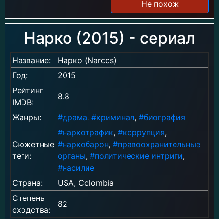
Не похож
Нарко (2015) - сериал
Название:
Нарко (Narcos)
Год:
2015
Рейтинг
8.8
IMDB:
Жанры:
#драма
,
#криминал
,
#биография
#наркотрафик
,
#коррупция
,
Сюжетные
#наркобарон
,
#правоохранительные
теги:
органы
,
#политические интриги
,
#насилие
Страна:
USA, Colombia
Степень
82
сходства: