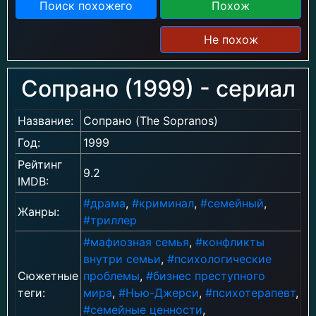
Поиск похожего
Похож
Не похож
Сопрано (1999) - сериал
Название:
Сопрано (The Sopranos)
Год:
1999
Рейтинг
9.2
IMDB:
#драма
,
#криминал
,
#семейный
,
Жанры:
#триллер
#мафиозная семья
,
#конфликты
внутри семьи
,
#психологические
Сюжетные
проблемы
,
#бизнес преступного
теги:
мира
,
#Нью-Джерси
,
#психотерапевт
,
#семейные ценности
,