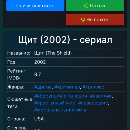
Поиск похожего
Похож
Не похож
Щит (2002) - сериал
Название:
Щит (The Shield)
Год:
2002
Рейтинг
8.7
IMDB:
Жанры:
#драма
,
#криминал
,
#триллер
#коррупция в полиции
,
#насилие
,
Сюжетные
#преступный мир
,
#правосудие
,
теги:
#моральные дилеммы
Страна:
USA
Степень