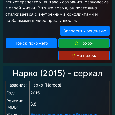
психотерапевтом, пытаясь сохранить равновесие
в своей жизни. В то же время, он постоянно
сталкивается с внутренними конфликтами и
проблемами в мире преступности.
Запросить рецензию
Поиск похожего
Похож
Не похож
Нарко (2015) - сериал
Название:
Нарко (Narcos)
Год:
2015
Рейтинг
8.8
IMDB:
Жанры:
#драма
,
#криминал
,
#биография