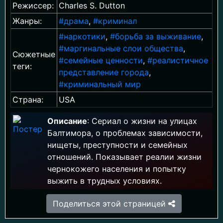
Режиссер:
Charles S. Dutton
Жанры:
#драма
,
#криминал
#наркотики
,
#борьба за выживание
,
#маргинальные слои общества
,
Сюжетные
#семейные ценности
,
#реалистичное
теги:
представление города
,
#криминальный мир
Страна:
USA
Описание
: Сериал о жизни на улицах
Балтимора, о проблемах зависимости,
нищеты, преступности и семейных
отношений. Показывает реалии жизни
чернокожего населения и попытку
выжить в трудных условиях.
Поделиться этой страницей