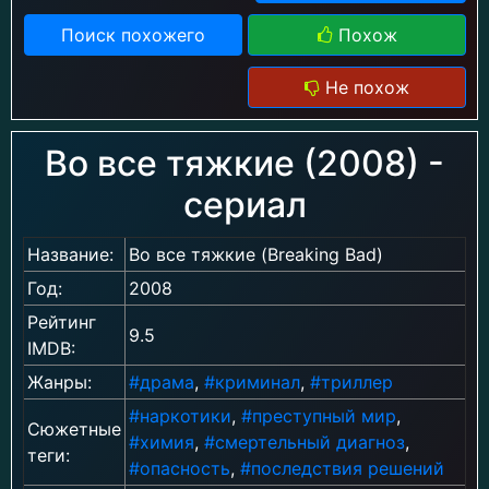
Поиск похожего
Похож
Не похож
Во все тяжкие (2008) -
сериал
Название:
Во все тяжкие (Breaking Bad)
Год:
2008
Рейтинг
9.5
IMDB:
Жанры:
#драма
,
#криминал
,
#триллер
#наркотики
,
#преступный мир
,
Сюжетные
#химия
,
#смертельный диагноз
,
теги:
#опасность
,
#последствия решений