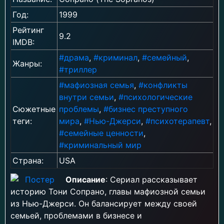
Год:
1999
Рейтинг
9.2
IMDB:
#драма
,
#криминал
,
#семейный
,
Жанры:
#триллер
#мафиозная семья
,
#конфликты
внутри семьи
,
#психологические
Сюжетные
проблемы
,
#бизнес преступного
теги:
мира
,
#Нью-Джерси
,
#психотерапевт
,
#семейные ценности
,
#криминальный мир
Страна:
USA
Описание
: Сериал рассказывает
историю Тони Сопрано, главы мафиозной семьи
из Нью-Джерси. Он балансирует между своей
семьей, проблемами в бизнесе и