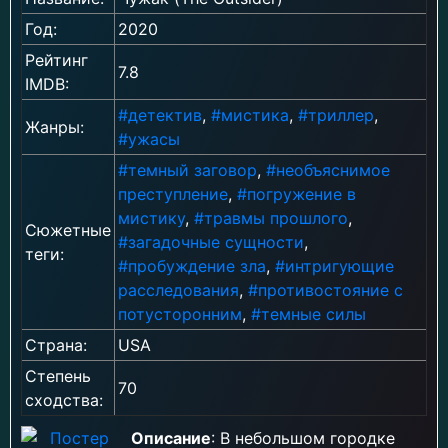
Год:
2020
Рейтинг
7.8
IMDB:
#детектив
,
#мистика
,
#триллер
,
Жанры:
#ужасы
#темный заговор
,
#необъяснимое
преступление
,
#погружение в
мистику
,
#травмы прошлого
,
Сюжетные
#загадочные сущности
,
теги:
#пробуждение зла
,
#интригующие
расследования
,
#противостояние с
потусторонним
,
#темные силы
Страна:
USA
Степень
70
сходства:
Описание
: В небольшом городке