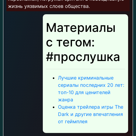
жизнь уязвимых слоев общества.
Материалы
с тегом:
#прослушка
Лучшие криминальные
сериалы последних 20 лет:
топ-10 для ценителей
жанра
Оценка трейлера игры The
Dark и другие впечатления
от геймплея