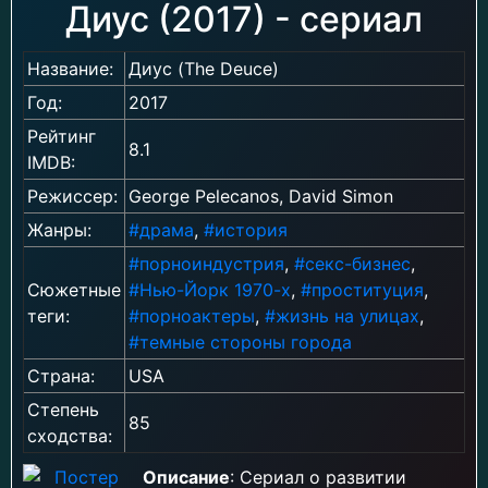
Диус (2017) - сериал
Название:
Диус (The Deuce)
Год:
2017
Рейтинг
8.1
IMDB:
Режиссер:
George Pelecanos, David Simon
Жанры:
#драма
,
#история
#порноиндустрия
,
#секс-бизнес
,
Сюжетные
#Нью-Йорк 1970-х
,
#проституция
,
теги:
#порноактеры
,
#жизнь на улицах
,
#темные стороны города
Страна:
USA
Степень
85
сходства:
Описание
: Сериал о развитии