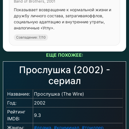
Band of Brothers, 2001
Показывает возвращение к нормальной жизни и
дружбу личного состава, затрагиваяоффлов,
социальную адаптацию и внутренние утраты,
аналогичные «Углу».
Совпадение: 7/10
ЕЩЕ ПОХОЖЕЕ:
Прослушка (2002) -
сериал
Название:
Прослушка (The Wire)
Год:
2002
Рейтинг
9.3
IMDB:
Жанры:
#драма
,
#криминал
,
#триллер