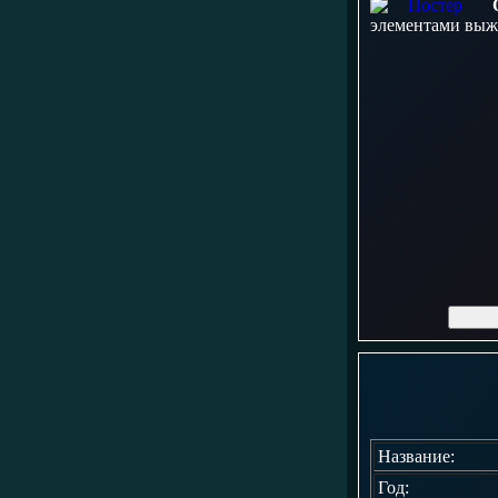
элементами выжи
Название:
Год: