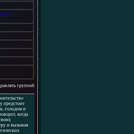
ода и
правлять группой
роительство
ку предстоит
и, голодом и
оворот, когда
своих
еру и вызывая
егических