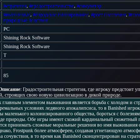
#стратегия
,
#градостроительство
,
#симулятор
#выгнанные
,
#городское планирование
,
#рост населения
,
#пог
природные бедствия
PC
Shining Rock Software
Shining Rock Software
T
85
Описание
: Градостроительная стратегия, где игроку предстоит у
й, строящих свою новую цивилизацию в дикой природе.
nk главным элементом выживания является борьба с холодом и ст
тремальных условиях ледяного апокалипсиса, то в Banished игро
ы маленького колонизированного общества, бороться с болезням
еде природы. Обе игры имеют схожий кардинальный сюжетный п
тся принимать сложные моральные решения во имя выживания 
нако, Frostpunk более атмосферен, создавая угнетающую атмосф
а сочувствия, в то время как Banished сконцентрирован на страт