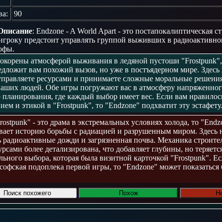
ва:
90
Описание
: Endzone - A World Apart - это постапокалиптическая с
 игроку предстоит управлять группой выживших в радиоактивно
офы.
окорены атмосферой выживания в ледяной пустоши "Frostpunk", 
редложит вам похожий вызов, но уже в постъядерном мире. Здесь
 управляете ресурсами и принимаете сложные моральные решения
ваших людей. Обе игры погружают вас в атмосферу напряженно
о планирования, где каждый выбор имеет вес. Если вам нравилос
м и этикой в "Frostpunk", то "Endzone" подхватит эту эстафету
rostpunk" - это драма в экстремальных условиях холода, то "Endz
ывает историю борьбы с радиацией и разрушенным миром. Здесь 
ть радиоактивные дожди и загрязненная почва. Механика строите
рсами более детализирована, что добавляет глубины, но теряетс
льного выбора, которая была визитной карточкой "Frostpunk". Е
софская подоплека первой игры, то "Endzone" может показаться 
Поиск похожего
Похож
Н