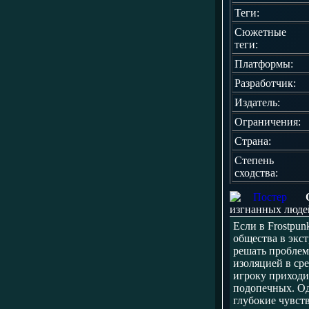
Теги:
Сюжетные
теги:
Платформы:
Разработчик:
Издатель:
Ограничения:
Страна:
Степень
сходства:
изгнанных люде
Если в Frostpu
общества в экс
решать проблем
изоляцией в ср
игроку приходи
подопечных. Од
глубокие чувств