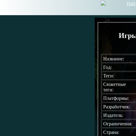
Най
Игры
Название:
Год:
Теги:
Сюжетные
теги:
Платформы:
Разработчик:
Издатель:
Ограничения:
Страна: