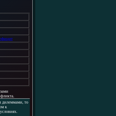
дефицит
азами
нфликта.
и дилеммами, то
ом к
условиях.