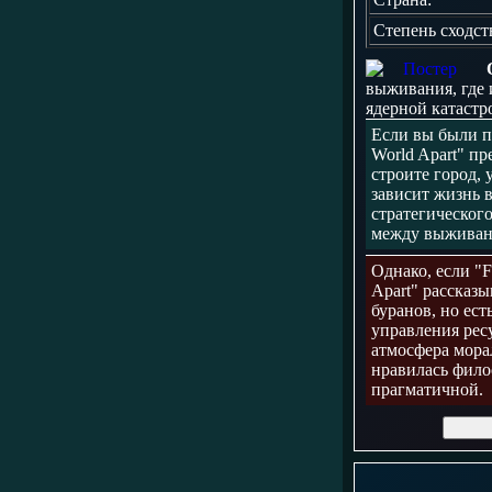
Степень сходст
выживания, где
ядерной катастр
Если вы были п
World Apart" п
строите город,
зависит жизнь 
стратегическог
между выживание
Однако, если "F
Apart" рассказ
буранов, но ес
управления ресу
атмосфера мора
нравилась фило
прагматичной.