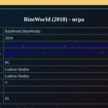
RimWorld (2018) - игра
RimWorld (RimWorld)
2018
#стратегия
,
#управление ресурсами
,
#космос
,
#симуляция жи
#колонизация планеты
,
#случайно-генерируемые события
,
#с
:
базы
PC
Ludeon Studios
Ludeon Studios
T
85