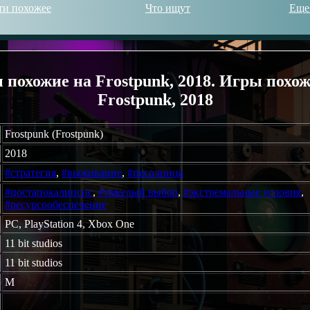
ти похожее
Что ищут
Еще
 похожие на Frostpunk, 2018. Игры похож
Frostpunk, 2018
Frostpunk (Frostpunk)
2018
#стратегия
,
#выживание
,
#песочница
#постапокалипсис
,
#тяжелый выбор
,
#экстремальные условия
,
#ресурсообеспечение
PC, PlayStation 4, Xbox One
11 bit studios
11 bit studios
M