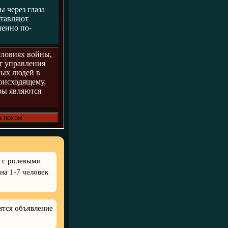
 через глаза
ставляют
шенно по-
словиях войны,
ет управления
ных людей в
роисходящему,
ры являются
е похож
 с ролевыми
на 1-7 человек
ится объявление