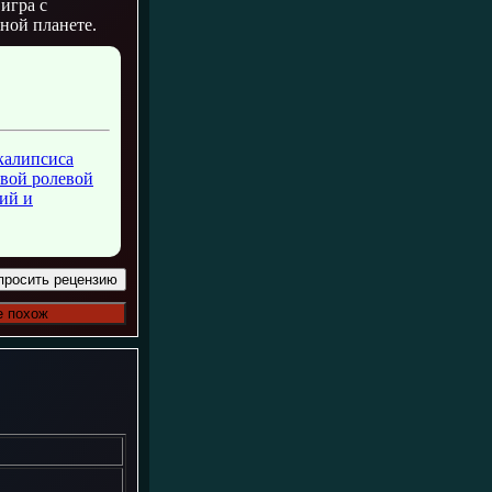
 игра с
ной планете.
окалипсиса
овой ролевой
ий и
просить рецензию
е похож