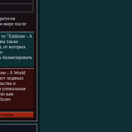
тратегия
м мире после
то "Endzone - A
 вы также
, от которых
го
ь балансировать
.
one - A World
нет ледяных
льства и
я уникальная
сли вам
более
е похож