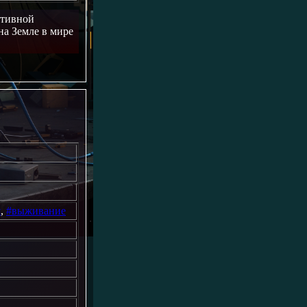
ативной
на Земле в мире
я
,
#выживание