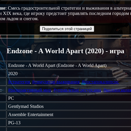
ние
: Смесь градостроительной стратегии и выживания в альтерн
и XIX века, где игроку предстоит управлять последним городом 
ом льдом и снегом.
Поделиться этой страницей
Endzone - A World Apart (2020) - игра
Endzone - A World Apart (Endzone - A World Apart)
2020
#стратегия
,
#симулятор выживания
,
#постапокалипсис
:
#радиоактивный мир
,
#управление ресурсами
,
#колонизаци
PC
Gentlymad Studios
Assemble Entertainment
PG-13