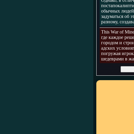
Однако, в отлич
постапокалипти
обычных людей,
задуматься об 
разному, созда
This War of Min
где каждое реш
городом и стро
адских условия
погружая игрок
шедеврами в жа