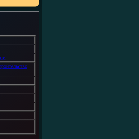
зни
троительство