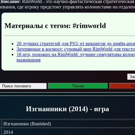
Описание
: RimWorld - это научно-фантастическая стратегическая
вания, где игроку предстоит управлять колонистами на отдален
Материалы с тегом: #rimworld
20 лучших стратегий для PS5: от викингов до зомби-ап
Затерянные в космосе: суровый мир RimWorld для текст
18 игр, похожих на RimWorld: лучшие симуляторы колон
выживания
За
Поиск похожего
Похож
Н
Изгнанники (2014) - игра
Изгнанники (Banished)
2014