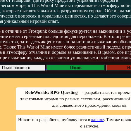
ие от Frostpunk, где игроку предстоит управлять городом в
ческом мире, в This War of Mine вы переживаете атмосферу войны
 которые пытаются выжить в разрушенном городе. Обе игры за
этических вопросах и моральных ценностях, но делают это совер
вая уникальный игровой опыт.
e в отличие от Frostpunk больше фокусируется на выживании в у
ение имеет серьезные последствия для персонажей. В это игре н
ительства, зато здесь акцент сделан на истории выживания обыч
х. Также This War of Mine имеет более реалистичный подход к п
а в атмосферу отчаяния и борьбы за выживание. В целом, обе иг
нре выживания, каждая со своими уникальными особенностями.
Поиск похожего
Похож
Н
RoleWorlds: RPG Questing
— разрабатывается проект
текстовыми играми по разным сеттингам, рассчитанный 
для совместного прохождения квестов.
Новости о разработке публикуются в
канале
. Там же появ
о запуске.