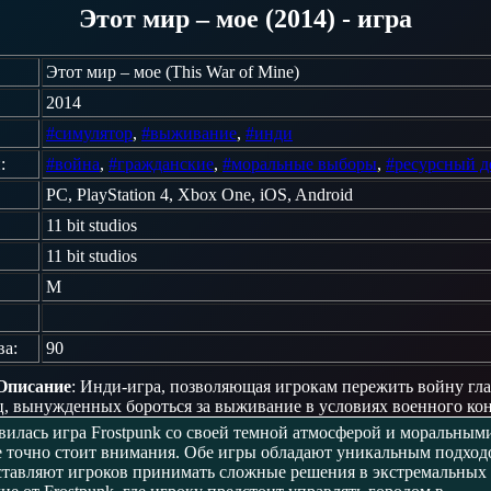
Этот мир – мое (2014) - игра
Этот мир – мое (This War of Mine)
2014
#симулятор
,
#выживание
,
#инди
:
#война
,
#гражданские
,
#моральные выборы
,
#ресурсный 
PC, PlayStation 4, Xbox One, iOS, Android
11 bit studios
11 bit studios
M
ва:
90
Описание
: Инди-игра, позволяющая игрокам пережить войну гл
, вынужденных бороться за выживание в условиях военного ко
вилась игра Frostpunk со своей темной атмосферой и моральным
ne точно стоит внимания. Обе игры обладают уникальным подход
тавляют игроков принимать сложные решения в экстремальных 