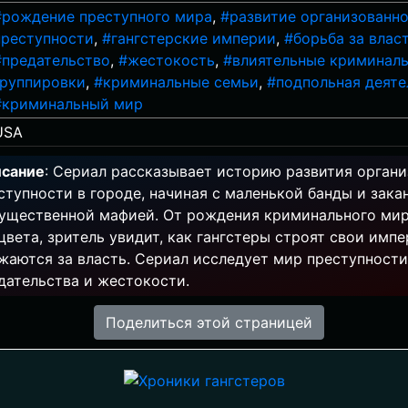
#рождение преступного мира
,
#развитие организованн
преступности
,
#гангстерские империи
,
#борьба за влас
#предательство
,
#жестокость
,
#влиятельные криминал
группировки
,
#криминальные семьи
,
#подпольная деяте
#криминальный мир
USA
сание
: Сериал рассказывает историю развития орган
ступности в городе, начиная с маленькой банды и зака
ущественной мафией. От рождения криминального мир
цвета, зритель увидит, как гангстеры строят свои импе
жаются за власть. Сериал исследует мир преступности
дательства и жестокости.
Поделиться этой страницей