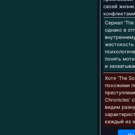
своей жизни.
конфликтами
Сериал 'The
однако в отл
внутреннему
жестокость 
психологиче
понять моти
и захватыв
Хотя 'The So
похожими по
преступлени
Chronicles'
видим разну
характерист
каждый из э