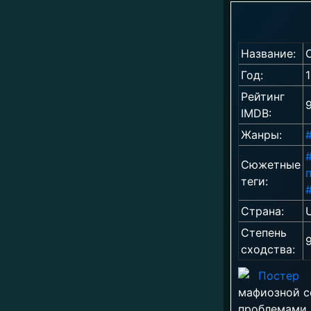
Название:
Год:
Рейтинг
9
IMDB:
Жанры:
Сюжетные
теги:
Страна:
Степень
сходства:
мафиозной с
проблемами 