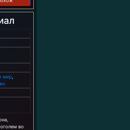
похож
иал
й мир
,
во
она,
коголем во