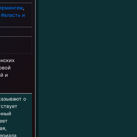
ирмингем
,
,
#власть и
анских
рвой
й и
сказывают о
тствует
енный
еет
ая,
сериала