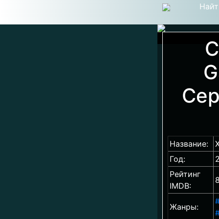
Найт
С
G
Сер
Название:
Год:
Рейтинг
8
IMDB:
Жанры: