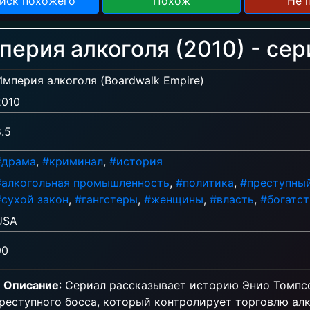
иск похожего
Похож
Не 
перия алкоголя (2010) - сер
Империя алкоголя (Boardwalk Empire)
2010
.5
#драма
,
#криминал
,
#история
#алкогольная промышленность
,
#политика
,
#преступны
#сухой закон
,
#гангстеры
,
#женщины
,
#власть
,
#богатст
USA
90
Описание
: Сериал рассказывает историю Энио Томпс
преступного босса, который контролирует торговлю ал