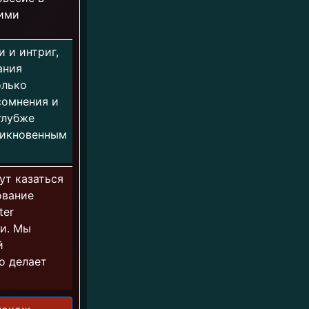
ними
 и интриг,
ания
олько
сомнения и
глубже
никновенным
гут казаться
ование
ter
ии. Мы
й
о делает