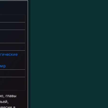
гические
мир
о, главы
ьей,
овесие в