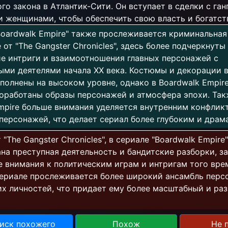
го закона в Атлантик-Сити. Он вступает в сделки с ган
и женщинами, чтобы обеспечить свою власть и богатст
Boardwalk Empire" также прослеживается криминальная
 от "The Gangster Chronicles", здесь более подчеркнуты
е интриги и взаимоотношения главных персонажей с
ми деятелями начала XX века. Костюмы и декорации 
полнены на высоком уровне, однако в Boardwalk Empir
оработаны образы персонажей и атмосфера эпохи. Так
mpire больше внимания уделяется внутренним конфлик
персонажей, что делает сериал более глубоким и драм
 "The Gangster Chronicles", в сериале "Boardwalk Empire
на преступная деятельность и бандитские разборки, за
 внимания к политическим играм и интригам того врем
ериале прослеживается более широкий ансамбль перс
х личностей, что придает ему более масштабный и ра
иск похожего
Похож
Не 