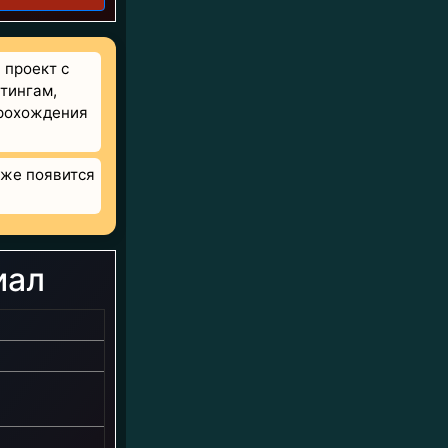
проект с
тингам,
прохождения
 же появится
иал