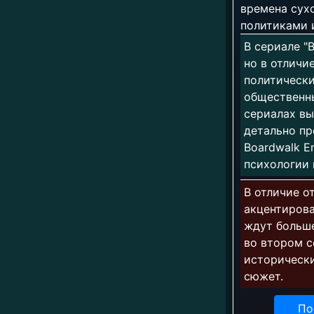
времена сухо
политиками 
В сериале "
но в отличие
политически
общественны
сериалах вы
детально пр
Boardwalk E
психологии 
В отличие от
акцентирова
ждут больше
во втором с
исторически
сюжет.
По