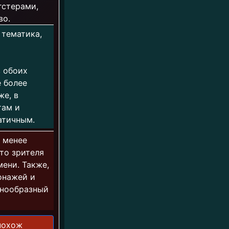
гстерами,
во.
 тематика,
в обоих
e более
же, в
там и
атичным.
" менее
то зрителя
ени. Также,
онажей и
знообразный
похож