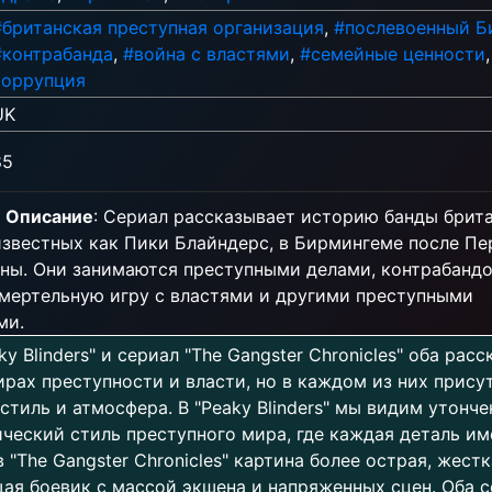
#британская преступная организация
,
#послевоенный Б
#контрабанда
,
#война с властями
,
#семейные ценности
коррупция
UK
85
Описание
: Сериал рассказывает историю банды брит
 известных как Пики Блайндерс, в Бирмингеме после Пе
ны. Они занимаются преступными делами, контрабандо
смертельную игру с властями и другими преступными
ми.
y Blinders" и сериал "The Gangster Chronicles" оба рас
рах преступности и власти, но в каждом из них прису
стиль и атмосфера. В "Peaky Blinders" мы видим утонч
ческий стиль преступного мира, где каждая деталь им
в "The Gangster Chronicles" картина более острая, жестк
я боевик с массой экшена и напряженных сцен. Оба 