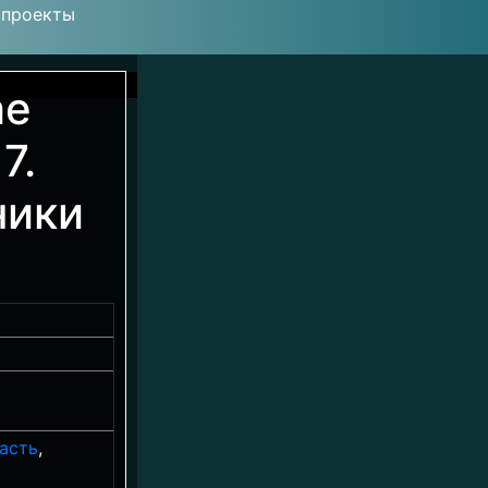
 проекты
he
7.
ники
асть
,