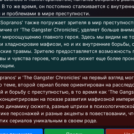
 В то же время, он постоянно сталкивается с внутрен
 и проблемами в мире преступности.
 Sopranos' также погружает зрителя в мир преступности
ичие от 'The Gangster Chronicles', уделяет больше вним
 мироощущению главного героя. Здесь мы видим не т
и хладнокровие мафиози, но и их внутренние борьбы, 
ские травмы. Зрителю предоставляется возможность 
вы и чувства героев, что делает сюжет еще более про
ающим.
pranos' и 'The Gangster Chronicles' на первый взгляд мо
 теме, второй сериал более ориентирован на расслед
й и борьбу с преступностью, в то время как 'The Gangs
 сконцентрирован на показе развития мафиозной импер
ю динамику сюжета, разные штрихи в психологическо
ике персонажей и разные акценты в повествовании, чт
тих сериалов уникальным в своем роде.