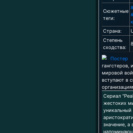
Сюжетные
теги:
Страна:
Степень
сходства:
гангстеров,
мировой вой
вступают в 
организация
Сериал "Peak
жестоких ми
уникальный 
аристократи
значение, а 
напоминающа