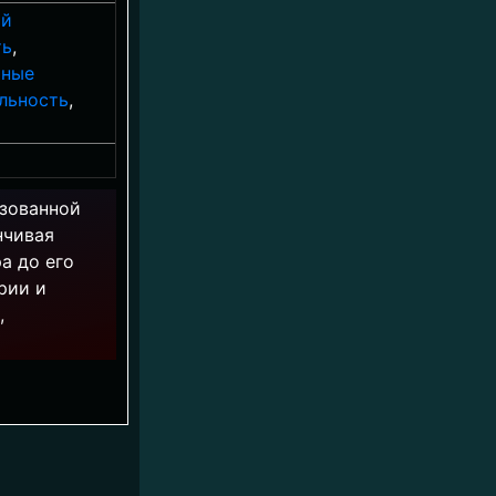
ой
ть
,
ьные
льность
,
изованной
нчивая
а до его
рии и
,