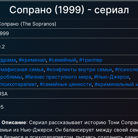
Сопрано (1999) - сериал
Сопрано (The Sopranos)
1999
.2
#драма
,
#криминал
,
#семейный
,
#триллер
#мафиозная семья
,
#конфликты внутри семьи
,
#психоло
проблемы
,
#бизнес преступного мира
,
#Нью-Джерси
,
#психотерапевт
,
#семейные ценности
,
#криминальный 
USA
95
Описание
: Сериал рассказывает историю Тони Сопран
емьи из Нью-Джерси. Он балансирует между своей сем
в бизнесе и психотерапевтом, пытаясь сохранить равн