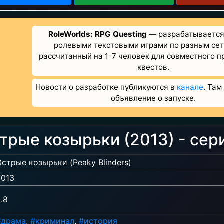
RoleWorlds: RPG Questing
— разрабатывается 
ролевыми текстовыми играми по разным сет
рассчитанный на 1-7 человек для совместного 
квестов.
Новости о разработке публикуются в
канале
. Там
объявление о запуске.
трые козырьки (2013) - сер
Острые козырьки (Peaky Blinders)
2013
.8
#драма
,
#криминал
,
#история