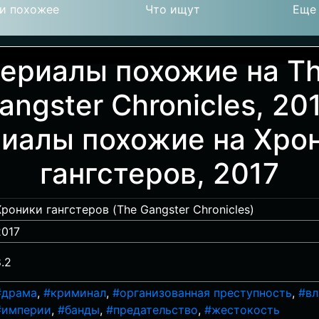
и похожее
Что ищут
Еще
ериалы похожие на T
angster Chronicles, 201
иалы похожие на Хро
гангстеров, 2017
Хроники гангстеров (The Gangster Chronicles)
2017
.2
#драма
,
#криминал
,
#организованная преступность
,
#вл
#империи
,
#банды
,
#предательство
,
#жестокость