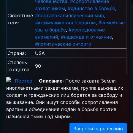
человечества
,
#сопротивление
захватчикам
,
#единство в борьбе
,
Сюжетные
#постапокалипсический мир
,
теги:
#коммуникация с врагом
,
#семейные
узы в борьбе
,
#исследование
аномалий
,
#надежда и отчаяние
,
#политические интриги
Страна:
USA
Степень
90
сходства:
Описание
: После захвата Земли
инопланетными захватчиками, группа выживших
солдат и гражданских лиц борется за свободу и
выживание. Они ищут способы сопротивления
врагам и объединения людей в борьбе против
нависшей тьмы над миром.
Запросить рецензию