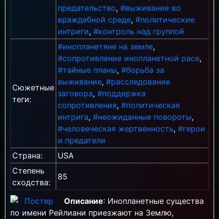
предательство
,
#выживание во
враждебной среде
,
#политические
интриги
,
#контроль над группой
#инопланетяне на земле
,
#сопротивление инопланетной расе
,
#тайные планы
,
#борьба за
выживание
,
#расследование
Сюжетные
заговора
,
#поддержка
теги:
сопротивления
,
#политическая
интрига
,
#неожиданные повороты
,
#человеческая жертвенность
,
#герои
и предатели
Страна:
USA
Степень
85
сходства:
Описание
: Инопланетные существа
по имени Рейлиани приезжают на Землю,