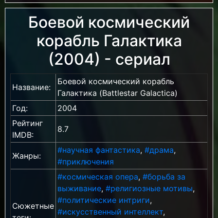
Боевой космический
корабль Галактика
(2004) - сериал
Боевой космический корабль
Название:
Галактика (Battlestar Galactica)
Год:
2004
Рейтинг
8.7
IMDB:
#научная фантастика
,
#драма
,
Жанры:
#приключения
#космическая опера
,
#борьба за
выживание
,
#религиозные мотивы
,
#политические интриги
,
Сюжетные
#искусственный интеллект
,
теги: