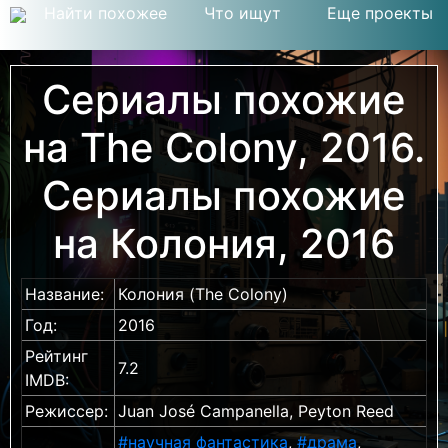
Найти похожее
Что ищут
Еще проекты
Сериалы похожие
на The Colony, 2016.
Сериалы похожие
на Колония, 2016
Название:
Колония (The Colony)
Год:
2016
Рейтинг
7.2
IMDB:
Режиссер:
Juan José Campanella, Peyton Reed
#научная фантастика
,
#драма
,