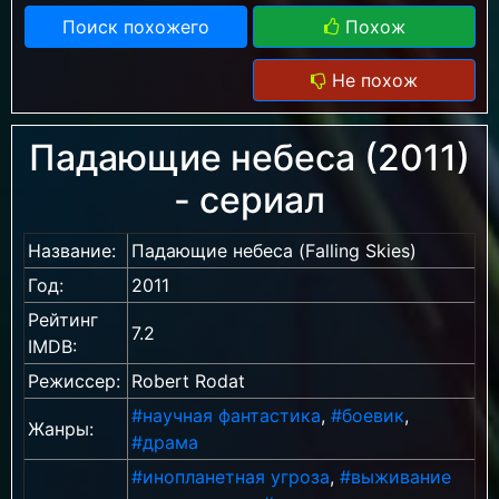
Поиск похожего
Похож
Не похож
Падающие небеса (2011)
- сериал
Название:
Падающие небеса (Falling Skies)
Год:
2011
Рейтинг
7.2
IMDB:
Режиссер:
Robert Rodat
#научная фантастика
,
#боевик
,
Жанры:
#драма
#инопланетная угроза
,
#выживание