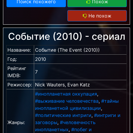
Поиск похожего
Похож
Не похож
Событие (2010) - сериал
Название:
Событие (The Event (2010))
Год:
2010
Рейтинг
7
IMDB:
Режиссер:
Nick Wauters, Evan Katz
#инопланетная оккупация
,
#выживание человечества
,
#тайны
инопланетной цивилизации
,
#политические интриги
,
#интриги и
Жанры:
заговоры
,
#человечность
инопланетных
,
#побег и