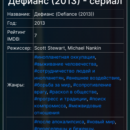
Дефианс (2013) - сериал
Название:
Дефианс (Defiance (2013))
Год:
2013
Рейтинг
7
IMDB:
Режиссер:
Scott Stewart, Michael Nankin
#инопланетная оккупация
,
#выживание человечества
,
#сотрудничество людей и
инопланетян
,
#внешнее воздействие
,
Жанры:
#борьба за мир
,
#сопротивление
врагу
,
#раскол в обществе
,
#прогресс и традиции
,
#поиск
компромисса
,
#межвидовые
отношения
#после апокалипсиса
,
#новый мир
,
#переселенцы и беженцы
,