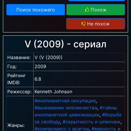
Поиск похожего
Похож
Не похож
V (2009) - сериал
Название:
V (V (2009))
Год:
2009
Рейтинг
6.8
IMDB:
Режиссер:
Kenneth Johnson
#инопланетная оккупация
,
#выживание человечества
,
#тайны
инопланетной цивилизации
,
#борьба
за свободу
,
#скрытность и шпионаж
,
Жанры:
#компромисс с врагом
,
#верность и