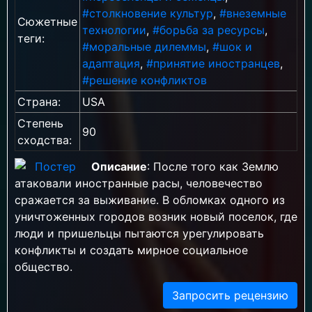
#столкновение культур
,
#внеземные
Сюжетные
технологии
,
#борьба за ресурсы
,
теги:
#моральные дилеммы
,
#шок и
адаптация
,
#принятие иностранцев
,
#решение конфликтов
Страна:
USA
Степень
90
сходства:
Описание
: После того как Землю
атаковали иностранные расы, человечество
сражается за выживание. В обломках одного из
уничтоженных городов возник новый поселок, где
люди и пришельцы пытаются урегулировать
конфликты и создать мирное социальное
общество.
Запросить рецензию