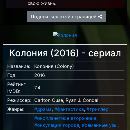
свою жизнь.
Поделиться этой страницей
Колония (2016) - сериал
Название:
Колония (Colony)
Год:
2016
Рейтинг
7.4
IMDB:
Режиссер:
Carlton Cuse, Ryan J. Condal
Жанры:
#драма
,
#фантастика
,
#триллер
#инопланетное вторжение
,
#оккупация города
,
#семейные узы
,