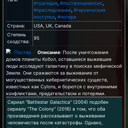
#трагедия
,
#постапокалипсис
,
#преследование
,
#героические
поступки
,
#потери
Страна:
USA, UK, Canada
Степень
95
сходства:
Описание
: После уничтожения
домов планеты Кобол, оставшиеся выжившие
люди исследуют галактику в поисках мифической
Земли. Они сражаются за выживание от
могущественных кибернетических существ,
известных как Cylons, и борются с внутренними
конфликтами, предательством и потерями.
Сериал "Battlestar Galactica" (2004) подобен
сериалу "The Colony" (2016) в том, что оба
произведения рассказывают о выживании
человечества после катастрофы. Однако,