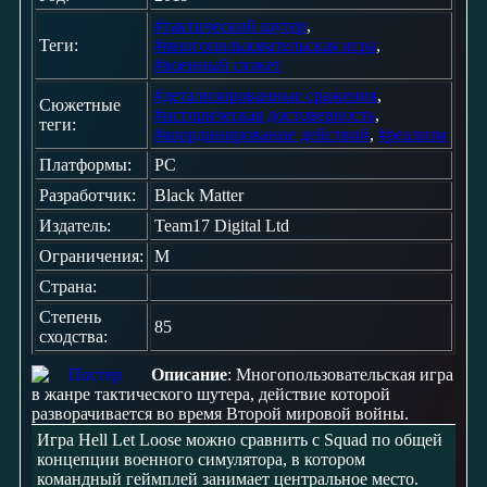
#тактический шутер
,
Теги:
#многопользовательская игра
,
#военный сюжет
#детализированные сражения
,
Сюжетные
#историческая достоверность
,
теги:
#координирование действий
,
#реализм
Платформы:
PC
Разработчик:
Black Matter
Издатель:
Team17 Digital Ltd
Ограничения:
M
Страна:
Степень
85
сходства:
Описание
: Многопользовательская игра
в жанре тактического шутера, действие которой
разворачивается во время Второй мировой войны.
Игра Hell Let Loose можно сравнить с Squad по общей
концепции военного симулятора, в котором
командный геймплей занимает центральное место.