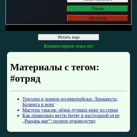
Похож
Не похож
Искать еще
Комментариев пока нет
Материалы с тегом:
#отряд
Триллер и хоррор по-европейски: Линквеста,
Болинга и вонг
Мастера ужасов: обзор лучших книг из серии
Как правильно вести битву в настольной игре
„Рыцарь маг“: полное руководство