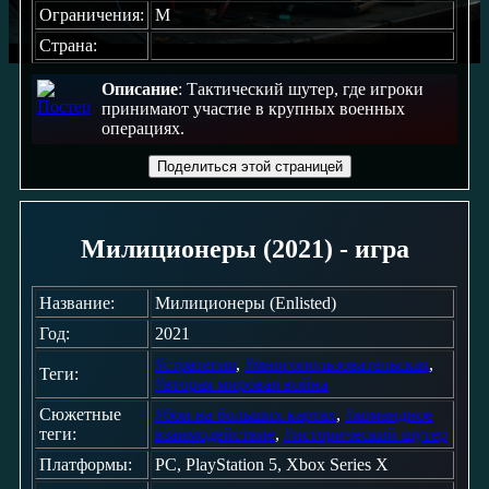
Ограничения:
M
Страна:
Описание
: Тактический шутер, где игроки
принимают участие в крупных военных
операциях.
Поделиться этой страницей
Милиционеры (2021) - игра
Название:
Милиционеры (Enlisted)
Год:
2021
#стратегия
,
#многопользовательская
,
Теги:
#вторая мировая война
Сюжетные
#бои на больших картах
,
#командное
теги:
взаимодействие
,
#исторический шутер
Платформы:
PC, PlayStation 5, Xbox Series X