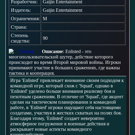
Разработчик:
Gaijin Entertainment
Издатель:
Gaijin Entertainment
Ограничения:
M
Страна:
Степень
90
сходства:
Описание
: Enlisted - это
многопользовательский шутер, действие которого
происходит во время Второй мировой войны. Игроки
принимают участие в больших сражениях, где важны
тактика и кооперация.
Игра 'Enlisted' привлекает внимание своим подходом к
командной игре, который схож с 'Squad', однако в
'Enlisted' уделено больше внимания реализму боя и
пехотным сражениям. В отличие от 'Squad', где акцент
сделан на тактическом планировании и командной
работе, в 'Enlisted' игроки ощущают себя настоящими
солдатами, участвуя в жестких схватках на полях боя.
Благодаря этому, 'Enlisted' создает невероятно
атмосферное погружение в военные действия и
раскрывает новые аспекты командного
взаимодействия.