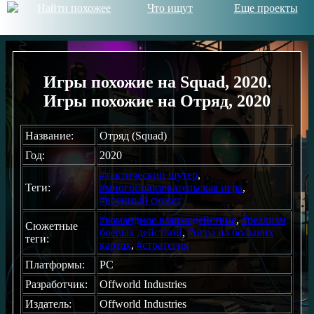
Найти похожее
Что ищут
Еще проекты
Игры похожие на Squad, 2020.
Игры похожие на Отряд, 2020
Название:
Отряд (Squad)
Год:
2020
#тактический шутер
,
Теги:
#многопользовательская игра
,
#военный сюжет
#командное взаимодействие
,
#реализм
Сюжетные
боевых действий
,
#игра на больших
теги:
картах
,
#стратегия
Платформы:
PC
Разработчик:
Offworld Industries
Издатель:
Offworld Industries