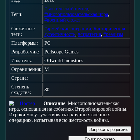
#тактический шутер
,
Теги:
#многопользовательская игра
,
#военный сюжет
Сюжетные
#армейские операции
,
#историческая
теги:
аутентичность
,
#стратегия
,
#реализм
Платформы:
PC
Разработчик:
Periscope Games
Издатель:
Offworld Industries
Ограничения:
M
Страна:
Степень
80
сходства:
Описание
: Многопользовательская
игра, основанная на событиях Второй мировой войны.
Игроки могут участвовать в крупных военных
операциях, испытывая всю жестокость войны.
Запросить рецензию
Поиск похожего