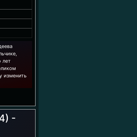
деева
льчике,
о лет
еликом
у изменить
4) -