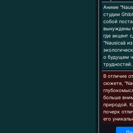
Аниме "Naus
студии Ghib
собой поста
вынуждены б
где акцент 
"Nausicaä и
экологическ
о будущем ч
трудностей.
В отличие о
сюжете, "Na
глубокомысл
больше вни
природой. К
почерк отли
его уникаль
По