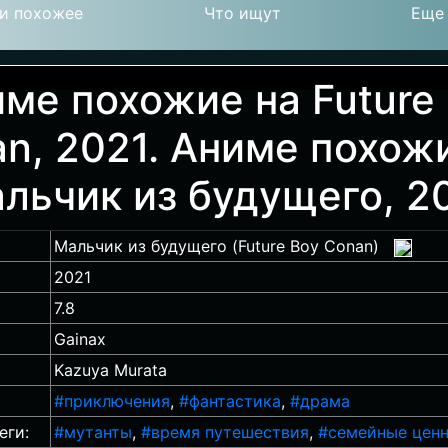
и похожее
Что ищут
Еще
ме похожие на Future
n, 2021. Аниме похож
льчик из будущего, 2
Мальчик из будущего (Future Boy Conan)
2021
7.8
Gainax
Kazuya Murata
#приключения
,
#фантастика
,
#драма
еги:
#мутанты
,
#время путешествия
,
#семейные цен