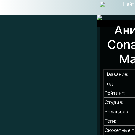
Найт
Ани
Cona
Ма
Название:
Год:
Рейтинг:
Студия:
Режиссер:
Теги:
Сюжетные т