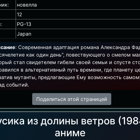
ник:
новелла
12
:
PG-13
Japan
сание
: Современная адаптация романа Александра Фа
сячелетие как один день", повествующего о смелом ма
орый стал свидетелем гибели своей семьи и спустя ст
равился в альтернативный путь времени, где планету ц
ватив мутанты, предлагающие Ему возможность самом
ад событий.
Поделиться этой страницей
сика из долины ветров (198
аниме