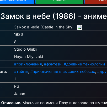
Замок в небе (1986) - аниме
Замок в небе (Castle in the Sky)
1986
8
Studio Ghibli
Hayao Miyazaki
#приключения
,
#фэнтези
,
#древние технологии
еги:
#тайны
,
#приключения в высоких небесах
,
#дру
1
:
PG
Japan
Описание
: Мальчик по имени Пазу и девочка по имен