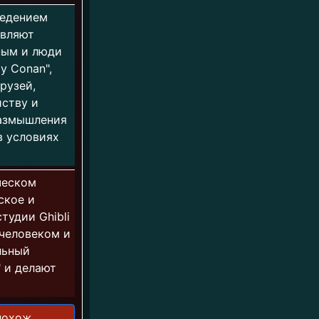
ведением
авляют
ным и люди
y Conan",
рузей,
йству и
размышления
в условиях
ческом
ское и
тудии Ghibli
человеком и
льный
" и делают
похож