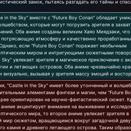
стический замок, пытаясь разгадать его тайны и спаса
e in the Sky" вместе с "Future Boy Conan" обладает уни
лшебством, которые могут погрузить зрителя в захв
ений. Оба аниме созданы великим Хаяо Миядзаки, что
т потрясающую атмосферу и качественно проработанны
Однако, если "Future Boy Conan" поражает необычным
иптическим миром и интригующими сюжетными поворо
the Sky" увлекает зрителя в магическое приключение с а
гии и летающих островов. Оба аниме чрезвычайно кра
 визуально, вызывая у зрителя массу эмоций и востор
мя, "Castle in the Sky" имеет более утонченный и волше
ительными элементами фэнтези и магии, чем "Future Bo
рее ориентирован на научно-фантастический сюжет. К
 аниме акцентирует внимание на выживании и исследо
птического мира, то второе аниме увлекает зрителя в
й мир сюжетом, вращающимся вокруг загадочной деву
го камня и древнего летающего острова. Таким образо