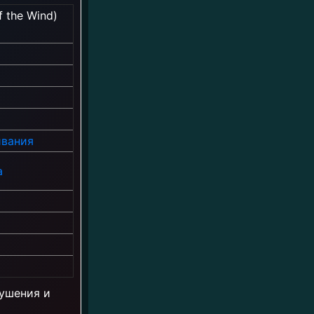
f the Wind)
вания
а
рушения и