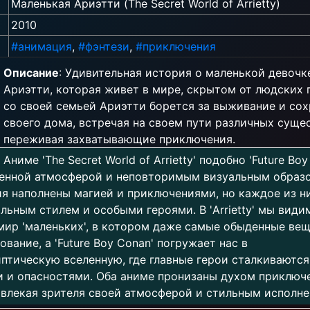
Маленькая Ариэтти (The Secret World of Arrietty)
2010
#анимация
,
#фэнтези
,
#приключения
Описание
: Удивительная история о маленькой девочк
Ариэтти, которая живет в мире, скрытом от людских г
со своей семьей Ариэтти борется за выживание и со
своего дома, встречая на своем пути различных суще
переживая захватывающие приключения.
Аниме 'The Secret World of Arrietty' подобно 'Future Boy
ченной атмосферой и неповторимым визуальным образо
я наполнены магией и приключениями, но каждое из н
льным стилем и особыми героями. В 'Arrietty' мы вид
ир 'маленьких', в котором даже самые обыденные ве
вание, а 'Future Boy Conan' погружает нас в
птическую вселенную, где главные герои сталкиваются
 и опасностями. Оба аниме пронизаны духом приключ
влекая зрителя своей атмосферой и стильным исполне