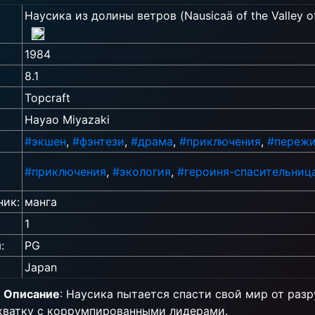
Наусика из долины ветров (Nausicaä of the Valley o
1984
8.1
Topcraft
Hayao Miyazaki
#экшен
,
#фэнтези
,
#драма
,
#приключения
,
#пережи
#приключения
,
#экология
,
#героиня-спасительниц
ник:
манга
1
:
PG
Japan
Описание
: Наусика пытается спасти свой мир от раз
схватку с коррумпированными лидерами.