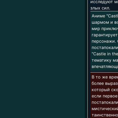
исследуют ми
злых сил.
Аниме "Castl
шармом и во
мир приключ
гарантируе
персонажи. 
постапокал
"Castle in 
тематику ма
впечатляющи
В то же вре
более выраз
который ско
если первое
постапокали
мистически
таинственно