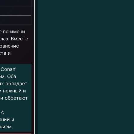
е по имени
лаз. Вместе
хранение
ств и
 Conan'
м. Оба
их обладает
им нежный и
щи обретают
 с
ений и
нием.