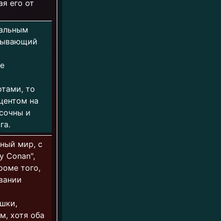
я его от
кальным
атывающий
е
тами, то
кцентом на
сочны и
га.
бный мир, с
y Conan",
роме того,
вании
шки,
м, хотя оба