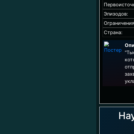
Первоисточ
Эпизодов:
Ограничения
Страна:
Опи
"Ты
кот
отп
зах
укл
Нау