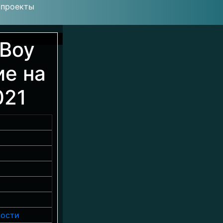
 проекты
 Boy
ие на
021
ности