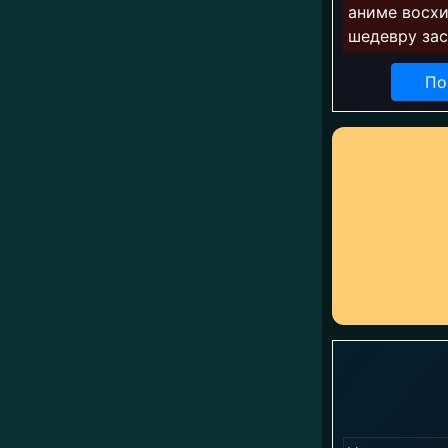
аниме восхи
шедевру зас
По