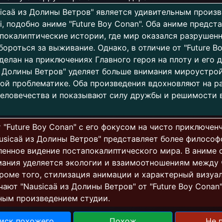
icaä из Долины Ветров" является удивительным произ
li, подобно аниме "Future Boy Conan". Оба аниме предст
покалиптические истории, где мир оказался разрушен
ороться за выживание. Однако, в отличие от "Future Bo
сделан на приключениях Главного героя на плоту и его д
з Долины Ветров" уделяет больше внимания мироустро
ой проблематике. Оба произведения вдохновляют на 
еловечества и показывают силу дружбы и решимости 
т "Future Boy Conan" с его фокусом на чисто приключен
usicaä из Долины Ветров" представляет более философ
енное видение постапокалиптического мира. В аниме с
мания уделяется экологии и взаимоотношениям между 
роме того, стилизация анимации и характерный визуа
чают "Nausicaä из Долины Ветров" от "Future Boy Conan
ным произведением студии.
иск похожего
Похож
Не 