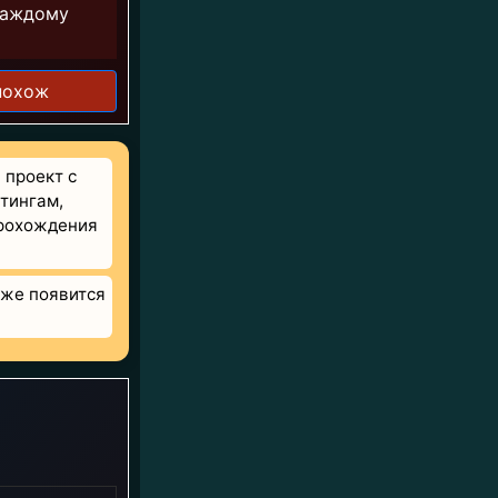
каждому
похож
проект с
тингам,
прохождения
 же появится