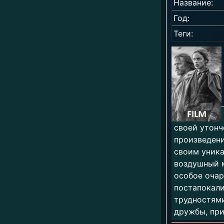
Название:
Год:
Теги:
своей утон
произведени
своим уника
воздушный м
особое очаро
постапокали
трудностями
дружбы, при