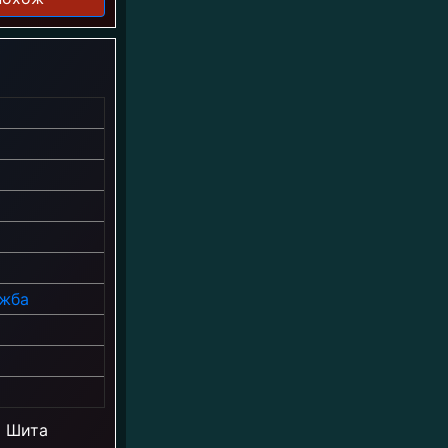
жба
и Шита