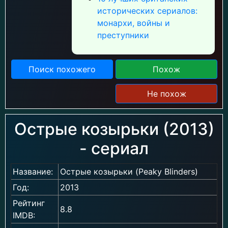
исторических сериалов:
монархи, войны и
преступники
Поиск похожего
Похож
Не похож
Острые козырьки (2013)
- сериал
Название:
Острые козырьки (Peaky Blinders)
Год:
2013
Рейтинг
8.8
IMDB: