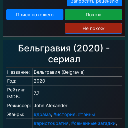
Запросить рецензию
Поиск похожего
Похож
Не похож
Бельгравия (2020) -
сериал
Название:
Бельгравия (Belgravia)
Год:
2020
Рейтинг
7.7
IMDB:
Режиссер:
John Alexander
Жанры:
#драма
,
#история
,
#тайны
#аристократия
,
#семейные загадки
,