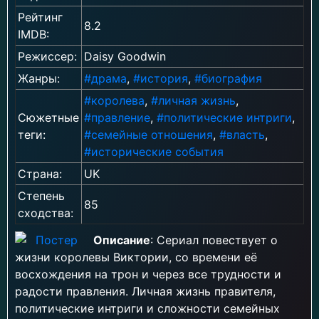
Рейтинг
8.2
IMDB:
Режиссер:
Daisy Goodwin
Жанры:
#драма
,
#история
,
#биография
#королева
,
#личная жизнь
,
Сюжетные
#правление
,
#политические интриги
,
теги:
#семейные отношения
,
#власть
,
#исторические события
Страна:
UK
Степень
85
сходства:
Описание
: Сериал повествует о
жизни королевы Виктории, со времени её
восхождения на трон и через все трудности и
радости правления. Личная жизнь правителя,
политические интриги и сложности семейных