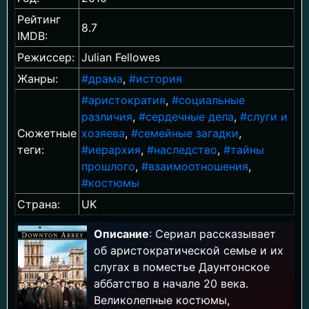
Рейтинг
8.7
IMDB:
Режиссер:
Julian Fellowes
Жанры:
#драма
,
#история
#аристократия
,
#социальные
различия
,
#сердечные дела
,
#слуги и
Сюжетные
хозяева
,
#семейные загадки
,
теги:
#иерархия
,
#наследство
,
#тайны
прошлого
,
#взаимоотношения
,
#костюмы
Страна:
UK
Описание
: Сериал рассказывает
об аристократической семье и их
слугах в поместье Даунтонское
аббатство в начале 20 века.
Великолепные костюмы,