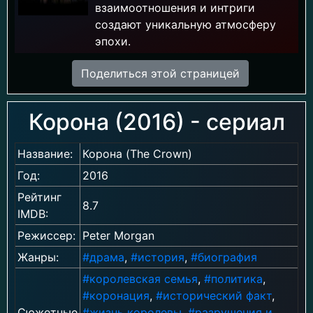
взаимоотношения и интриги
создают уникальную атмосферу
эпохи.
Поделиться этой страницей
Корона (2016) - сериал
Название:
Корона (The Crown)
Год:
2016
Рейтинг
8.7
IMDB:
Режиссер:
Peter Morgan
Жанры:
#драма
,
#история
,
#биография
#королевская семья
,
#политика
,
#коронация
,
#исторический факт
,
Сюжетные
#жизнь королевы
,
#разрушения и