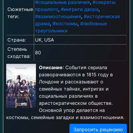
#социальные различия
,
#секреты
Сюжетные
прошлого
,
#интриги двора
,
теги:
#взаимоотношения
,
#историческая
драма
,
#костюмы
,
#любовные
треугольники
Страна:
UK, USA
Степень
80
сходства:
Описание
: События сериала
разворачиваются в 1815 году в
Лондоне и рассказывают о
семейных тайнах, интригах и
социальных различиях в
аристократическом обществе.
Основной упор делается на
костюмы, семейные загадки и взаимоотношения.
Запросить рецензию