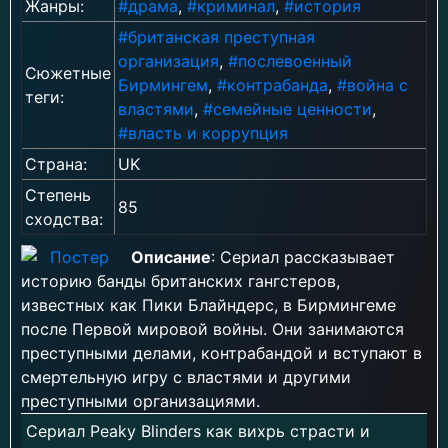
Жанры:
#драма
,
#криминал
,
#история
#британская преступная
организация
,
#послевоенный
Сюжетные
Бирмингем
,
#контрабанда
,
#война с
теги:
властями
,
#семейные ценности
,
#власть и коррупция
Страна:
UK
Степень
85
сходства:
Описание
: Сериал рассказывает
историю банды британских гангстеров,
известных как Пики Блайндерс, в Бирмингеме
после Первой мировой войны. Они занимаются
преступными делами, контрабандой и вступают в
смертельную игру с властями и другими
преступными организациями.
Сериал Peaky Blinders как вихрь страсти и