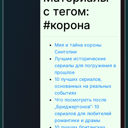
с тегом:
#корона
Мия и тайна короны
Синтопии
Лучшие исторические
сериалы для погружения в
прошлое
10 лучших сериалов,
основанных на реальных
событиях
Что посмотреть после
„Бриджертонов“: 10
сериалов для любителей
романтики и драмы
10 лучших британских