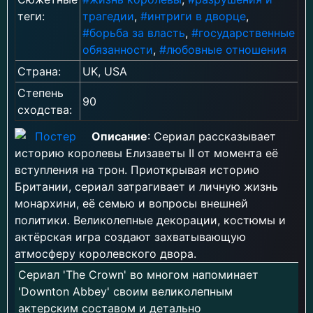
теги:
трагедии
,
#интриги в дворце
,
#борьба за власть
,
#государственные
обязанности
,
#любовные отношения
Страна:
UK, USA
Степень
90
сходства:
Описание
: Сериал рассказывает
историю королевы Елизаветы II от момента её
вступления на трон. Приоткрывая историю
Британии, сериал затрагивает и личную жизнь
монархини, её семью и вопросы внешней
политики. Великолепные декорации, костюмы и
актёрская игра создают захватывающую
атмосферу королевского двора.
Сериал 'The Crown' во многом напоминает
'Downton Abbey' своим великолепным
актерским составом и детально