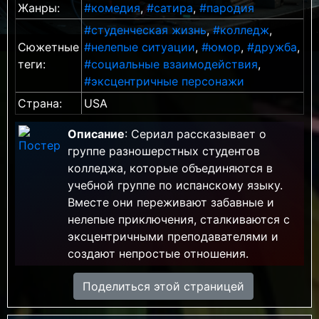
Жанры:
#комедия
,
#сатира
,
#пародия
#студенческая жизнь
,
#колледж
,
Сюжетные
#нелепые ситуации
,
#юмор
,
#дружба
,
теги:
#социальные взаимодействия
,
#эксцентричные персонажи
Страна:
USA
Описание
: Сериал рассказывает о
группе разношерстных студентов
колледжа, которые объединяются в
учебной группе по испанскому языку.
Вместе они переживают забавные и
нелепые приключения, сталкиваются с
эксцентричными преподавателями и
создают непростые отношения.
Поделиться этой страницей