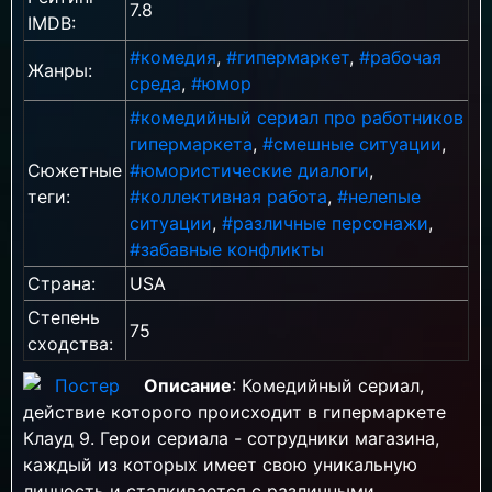
7.8
IMDB:
#комедия
,
#гипермаркет
,
#рабочая
Жанры:
среда
,
#юмор
#комедийный сериал про работников
гипермаркета
,
#смешные ситуации
,
Сюжетные
#юмористические диалоги
,
теги:
#коллективная работа
,
#нелепые
ситуации
,
#различные персонажи
,
#забавные конфликты
Страна:
USA
Степень
75
сходства:
Описание
: Комедийный сериал,
действие которого происходит в гипермаркете
Клауд 9. Герои сериала - сотрудники магазина,
каждый из которых имеет свою уникальную
личность и сталкивается с различными