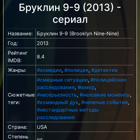
Бруклин 9-9 (2013) -
сериал
Название:
Бруклин 9-9 (Brooklyn Nine-Nine)
Год:
2013
Рейтинг
8.4
IMDB:
Жанры:
#комедия
,
#полиция
,
#детектив
#смешные ситуации
,
#полицейские
расследования
,
#юмор
,
Сюжетные
#несерьезность
,
#неловкие моменты
,
теги:
#командный дух
,
#нелепые события
,
#нестандартные методы
расследования
Страна:
USA
Степень