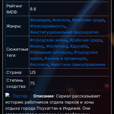
Рейтинг
8.6
IMDB:
#комедия
,
#ситком
,
#рабочая среда
,
Жанры:
#повседневность
,
#институциональная бюрократия
#городская жизнь
,
#рабочая среда
,
#юмор
,
#политика
,
#дружба
,
Сюжетные
#смешные ситуации
,
#городские
теги:
парки
,
#жизнь в провинции
,
#коллеги
,
#местное самоуправление
Страна:
US
Степень
75
сходства:
Описание
: Сериал рассказывает
историю работников отдела парков и зоны
отдыха города Поухаттан в Индиане. Они