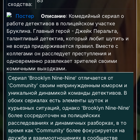
85
сходства:
Описание
: Комедийный сериал о
работе детективов в полицейском участке
Бруклина. Главный герой - Джейк Перальта,
талантливый детектив, который любит шутить и
не всегда придерживается правил. Вместе с
коллегами он расследует преступления и
одновременно развлекает зрителей своими
комичными выходками.
Сериал 'Brooklyn Nine-Nine' отличается от
'Community' своим непринужденным юмором и
уникальной динамикой команды детективов. В
обоих сериалах есть элементы шуток и
курьезных ситуаций, однако 'Brooklyn Nine-Nine'
более сосредоточен на полицейских
расследованиях и динамичных разборках, в то
время как 'Community' более фокусируется на
дружбе и взаимоотношениях в сообществе