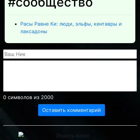
#сообщество
Расы Равне Ки: люди, эльфы, кентавры и
лаксадоны
0
символов из 2000
Оставить комментарий