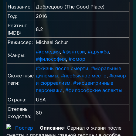
Название:
Добрецово (The Good Place)
Год:
2016
Рейтинг
8.2
IMDB:
Режиссер:
Michael Schur
#комедия
,
#фэнтези
,
#дружба
,
Жанры:
#философия
,
#юмор
#жизнь после смерти
,
#моральные
Сюжетные
дилеммы
,
#необычное место
,
#юмор
теги:
и сюрреализм
,
#эксцентричные
персонажи
,
#философские аспекты
Страна:
USA
Степень
80
сходства:
Описание
: Сериал о жизни после
смерти и попадании главной героини в особое