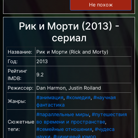
Не похож
Рик и Морти (2013) -
сериал
Название:
Рик и Морти (Rick and Morty)
Год:
2013
Рейтинг
9.2
IMDB:
Режиссер:
Dan Harmon, Justin Roiland
#анимация
,
#комедия
,
#научная
Жанры:
фантастика
#параллельные миры
,
#путешествия
Сюжетные
во времени и пространстве
,
теги:
#семейные отношения
,
#чудеса
науки
,
#циничный юмор