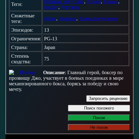
#боевые искусства
,
#спорт
,
#драма
,
Теги:
#робот
,
#дружба
Сюжетные
#бокс
,
#турнир
,
#самоопределение
теги:
Эпизодов:
13
Ограничения:
PG-13
Страна:
Japan
Степень
75
сходства:
Описание
: Главный герой, боксер по
прозвищу Джо, участвует в боевых поединках в мире
механизированного бокса, борясь за победу и свою
мечту.
Запросить рецензию
Поиск похожего
Похож
Не похож