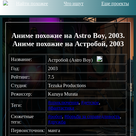
Найти похожее
Что ищут
Еще проекты
Аниме похожие на Astro Boy, 2003.
Аниме похожие на Астробой, 2003
Название:
Астробой (Astro Boy)
Год:
2003
Рейтинг:
7.5
Студия:
Tezuka Productions
Режиссер:
Kazuya Murata
#приключения
,
#детское
,
Теги:
#фантастика
Сюжетные
#робот
,
#борьба за справедливость
,
теги:
#дружба
Первоисточник:
манга