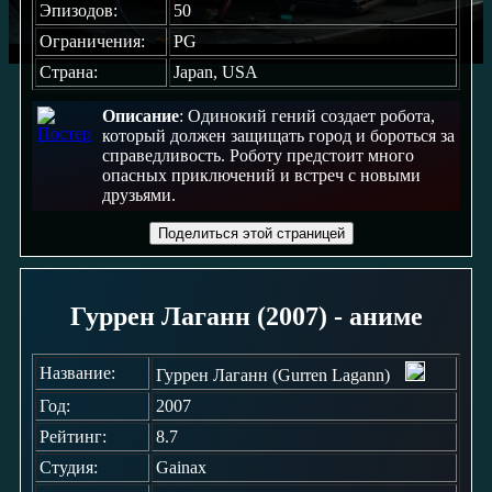
Эпизодов:
50
Ограничения:
PG
Страна:
Japan, USA
Описание
: Одинокий гений создает робота,
который должен защищать город и бороться за
справедливость. Роботу предстоит много
опасных приключений и встреч с новыми
друзьями.
Поделиться этой страницей
Гуррен Лаганн (2007) - аниме
Название:
Гуррен Лаганн (Gurren Lagann)
Год:
2007
Рейтинг:
8.7
Студия:
Gainax