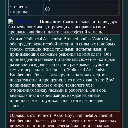
Степень
80
сходства:
Описание
: Увлекательная история двух
братьев-алхимиков, стремящихся исправить свои
прошлые ошибки и найти философский камень.
Аниме 'Fullmetal Alchemist: Brotherhood' и 'Astro Boy'
оба представляют собой истории о сильных и добрых
героях, стоящих перед трудными испытаниями и
принимающих сложные решения во имя блага. Оба
произведения обладают отличным сюжетом, который
развивается вдоль всей серии, раскрывая глубокие
темы и персонажей. Однако, 'Fullmetal Alchemist:
Brotherhood' более фокусируется на темах жертвы,
предательства и прощения, в то время как 'Astro Boy'
поднимает вопросы о мире, технологиях и
отношениях между людьми и роботами. Они оба
великолепны в своем жанре, каждое из аниме
привносит что-то уникальное и интересное для
зрителя.
Однако, в отличие от 'Astro Boy', 'Fullmetal Alchemist:
Brotherhood' более глубоко исследует темы моральных
дилемм, ценности человеческой жизни и сложных