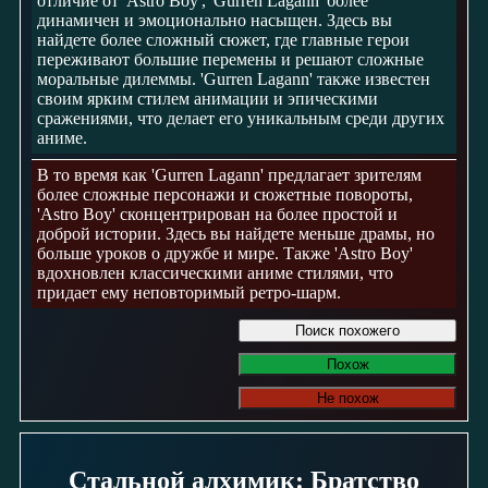
отличие от 'Astro Boy', 'Gurren Lagann' более
динамичен и эмоционально насыщен. Здесь вы
найдете более сложный сюжет, где главные герои
переживают большие перемены и решают сложные
моральные дилеммы. 'Gurren Lagann' также известен
своим ярким стилем анимации и эпическими
сражениями, что делает его уникальным среди других
аниме.
В то время как 'Gurren Lagann' предлагает зрителям
более сложные персонажи и сюжетные повороты,
'Astro Boy' сконцентрирован на более простой и
доброй истории. Здесь вы найдете меньше драмы, но
больше уроков о дружбе и мире. Также 'Astro Boy'
вдохновлен классическими аниме стилями, что
придает ему неповторимый ретро-шарм.
Поиск похожего
Похож
Не похож
Стальной алхимик: Братство