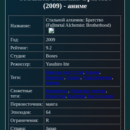
(2009) - аниме
Стальной алхимик: Братство
(Fullmetal Alchemist: Brotherhood)
Название:
Год:
2009
Рейтинг:
9.2
Студия:
Bones
Режиссер:
Yasuhiro Irie
#боевые искусства
,
#драма
,
Теги:
#фэнтези
,
#магия
,
#приключения
,
#сёнэн
Сюжетные
#возмездие
,
#братская любовь
,
теги:
#трагедия
,
#жертвы
,
#искупление
Первоисточник:
манга
Эпизодов:
64
Ограничения:
R
Страна:
Japan