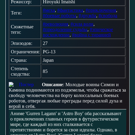
Режиссер:
Hiroyuki Imaishi
#меха
,
#фантастика
,
#приключения
,
Теги:
#боевые роботы
,
#дружба
,
#свобода
#революция
,
#сила воли
,
Сюжетные
#преодоление судьбы
,
#эпическое
теги:
восхождение
,
#война с тиранией
Эпизодов:
27
Ограничения:
PG-13
Страна:
Japan
Степень
85
сходства:
Описание
: Молодые воины Симон и
Камина поднимаются из подземелья, чтобы сражаться за
свободу человечества на борту колоссальных боевых
роботов, отвергая любые преграды перед силой духа и
верой в себя.
Аниме 'Gurren Lagann' и 'Astro Boy' оба рассказывают
о приключениях главных героев в футуристическом
мире, где каждый из них сталкивается с
препятствиями и борется за свои идеалы. Однако, в