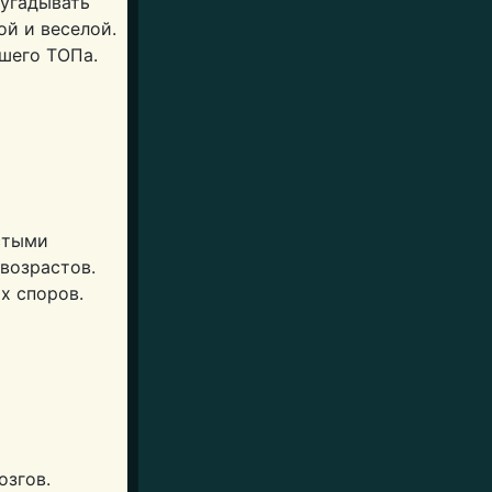
 угадывать
ой и веселой.
шего ТОПа.
остыми
возрастов.
х споров.
озгов.