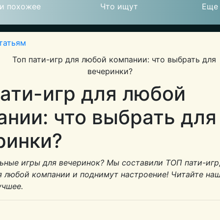
и похожее
Что ищут
Еще
татьям
© 2026
пати-игр для любой
ании: что выбрать для
ринки?
ьные игры для вечеринок? Мы составили ТОП пати-игр
я любой компании и поднимут настроение! Читайте наш
учшее.