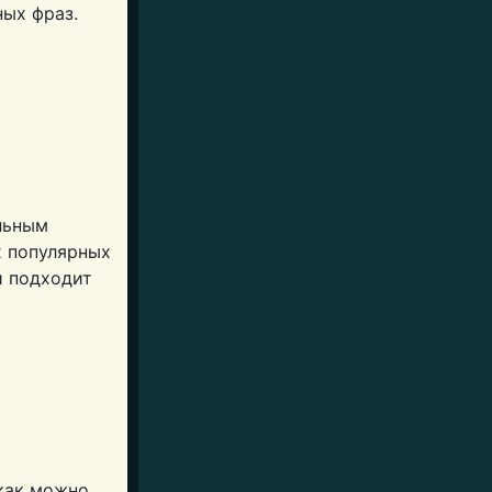
ных фраз.
ильным
х популярных
и подходит
 как можно