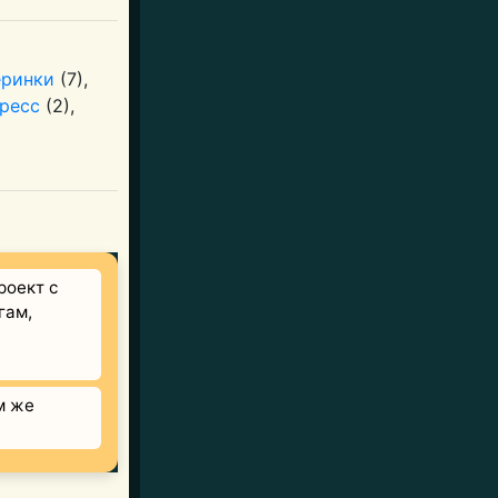
еринки
(7),
пресс
(2),
роект с
гам,
м же