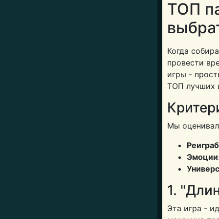
ТОП па
выбра
Когда собира
провести вре
игры - прост
ТОП лучших и
Критер
Мы оценивал
Реиграб
Эмоции
Универс
1. "Дли
Эта игра - и