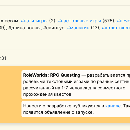
по тегам
:
#пати-игры
(2),
#настольные игры
(575),
#веч
39), #длина волны, #свинтус,
#манчкин
(13),
#кольт экс
:31
RoleWorlds: RPG Questing
— разрабатывается п
ролевыми текстовыми играми по разным сеттин
рассчитанный на 1-7 человек для совместного
прохождения квестов.
Новости о разработке публикуются в
канале
. Та
появится объявление о запуске.