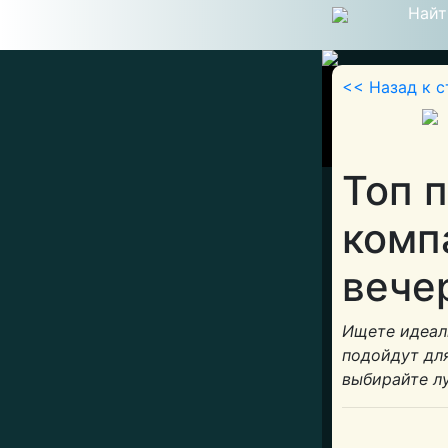
Найт
<< Назад к с
Топ 
комп
вече
Ищете идеал
подойдут дл
выбирайте л