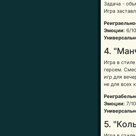
Задача - объ
Игра заставл
Реиграельно
Эмоции:
6/1
Универсальн
4. "Ман
Игра в стиле
героем. Сме
игр для вече
не для всех 
Реиграбельн
Эмоции:
7/10
Универсальн
5. "Кол
Игра в стиле