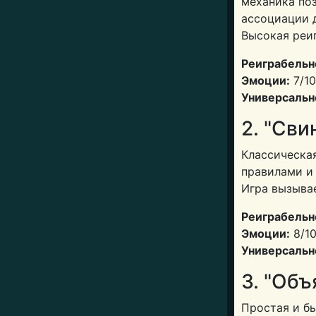
механика поз
ассоциации д
Высокая реи
Реиграбельн
Эмоции:
7/10
Универсальн
2. "Сви
Классическая
правилами и 
Игра вызыва
Реиграбельн
Эмоции:
8/1
Универсальн
3. "Объ
Простая и бы