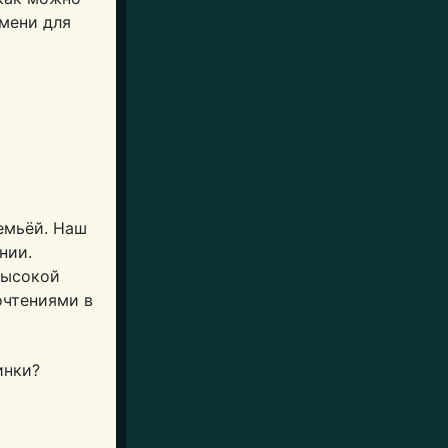
емени для
емьёй. Наш
нии.
высокой
очтениями в