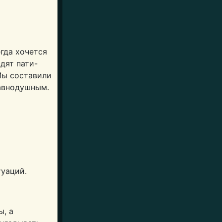
гда хочется
дят пати-
Мы составили
равнодушным.
туаций.
ы, а