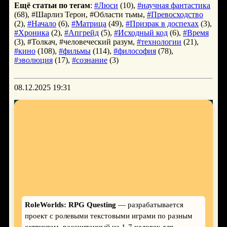
Ещё статьи по тегам
:
#Люси
(10),
#научная фантастика
(68), #Шарлиз Терон, #Области тьмы,
#Превосходство
(2),
#Начало
(6),
#Матрица
(49),
#Призрак в доспехах
(3),
#Хроника
(2),
#Апгрейд
(5),
#Исходный код
(6),
#Время
(3), #Толкач, #человеческий разум,
#технологии
(21),
#кино
(108),
#фильмы
(114),
#философия
(78),
#эволюция
(17),
#сознание
(3)
08.12.2025 19:31
RoleWorlds: RPG Questing
— разрабатывается
проект с ролевыми текстовыми играми по разным
сеттингам, рассчитанный на 1-7 человек для