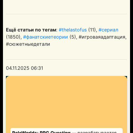
Ещё статьи по тегам
:
#thelastofus
(11),
#сериал
(1850),
#фанатскиетеории
(5), #игроваяадаптация,
#сюжетныедетали
04.11.2025 06:31
RoleWorlds: RPG Questing
— разрабатывается