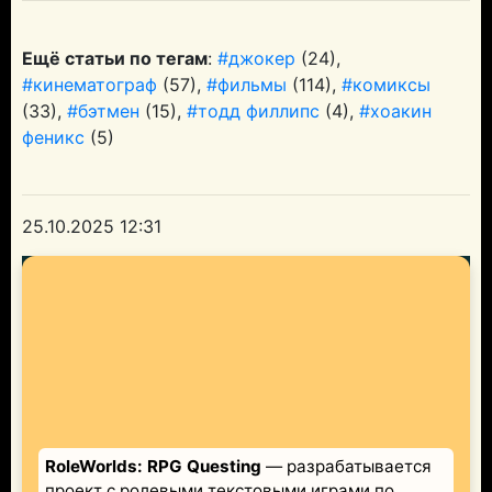
Ещё статьи по тегам
:
#джокер
(24),
#кинематограф
(57),
#фильмы
(114),
#комиксы
(33),
#бэтмен
(15),
#тодд филлипс
(4),
#хоакин
феникс
(5)
25.10.2025 12:31
RoleWorlds: RPG Questing
— разрабатывается
проект с ролевыми текстовыми играми по