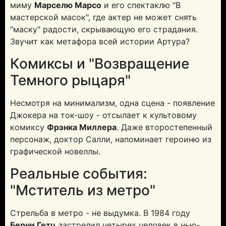
миму
Марселю Марсо
и его спектаклю "В
мастерской масок", где актер не может снять
"маску" радости, скрывающую его страдания.
Звучит как метафора всей истории Артура?
Комиксы и "Возвращение
Темного рыцаря"
Несмотря на минимализм, одна сцена - появление
Джокера на ток-шоу - отсылает к культовому
комиксу
Фрэнка Миллера
. Даже второстепенный
персонаж, доктор Салли, напоминает героиню из
графической новеллы.
Реальные события:
"Мститель из метро"
Стрельба в метро - не выдумка. В 1984 году
Берни Гетц
застрелил четырех человек в нью-