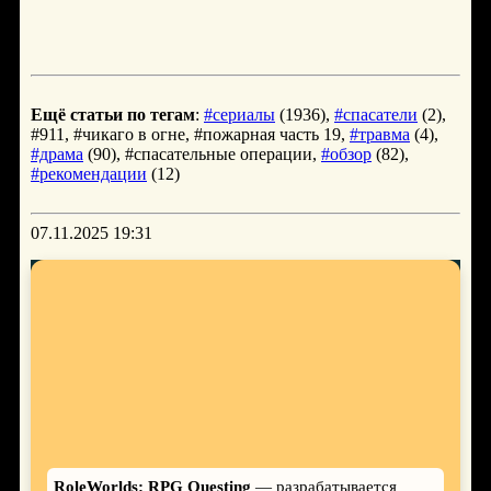
Ещё статьи по тегам
:
#сериалы
(1936),
#спасатели
(2),
#911, #чикаго в огне, #пожарная часть 19,
#травма
(4),
#драма
(90), #спасательные операции,
#обзор
(82),
#рекомендации
(12)
07.11.2025 19:31
RoleWorlds: RPG Questing
— разрабатывается