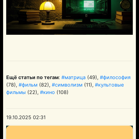
Ещё статьи по тегам
:
#матрица
(49),
#философия
(78),
#фильм
(82),
#символизм
(11),
#культовые
фильмы
(22),
#кино
(108)
19.10.2025 02:31