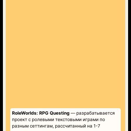
RoleWorlds: RPG Questing
— разрабатывается
проект с ролевыми текстовыми играми по
разным сеттингам, рассчитанный на 1-7