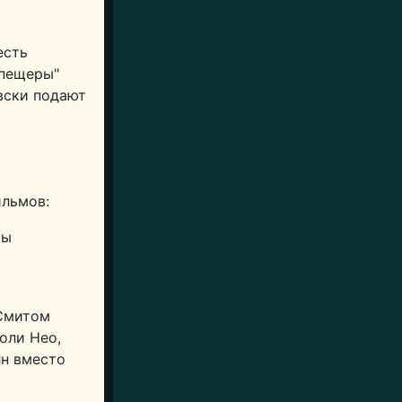
есть
 пещеры"
вски подают
ильмов:
ры
 Смитом
оли Нео,
лн вместо