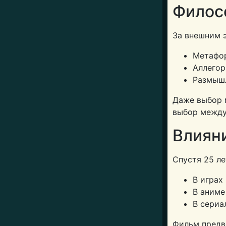
Филосо
За внешним 
Метафор
Аллегор
Размышл
Даже выбор 
выбор между
Влияни
Спустя 25 ле
В играх 
В аниме 
В сериа
Фильм предв