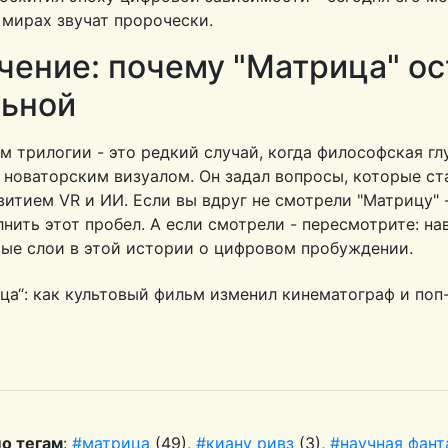
 мирах звучат пророчески.
чение: почему "Матрица" ос
льной
 трилогии - это редкий случай, когда философская гл
 новаторским визуалом. Он задал вопросы, которые ст
витием VR и ИИ. Если вы вдруг не смотрели "Матрицу" 
нить этот пробел. А если смотрели - пересмотрите: на
вые слои в этой истории о цифровом пробуждении.
по тегам
:
#матрица
(49),
#киану ривз
(3),
#научная фант