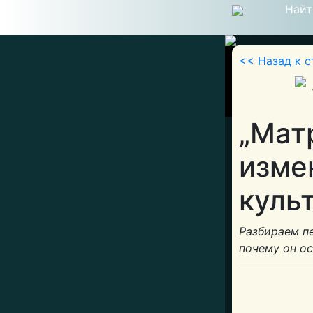
Найт
<< Назад к с
„Мат
изме
куль
Разбираем п
почему он ос