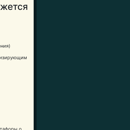
ажется
ения)
олизирующим
етафоры о