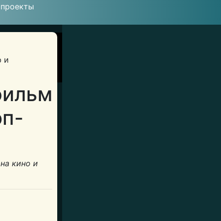
 проекты
фильм
оп-
на кино и