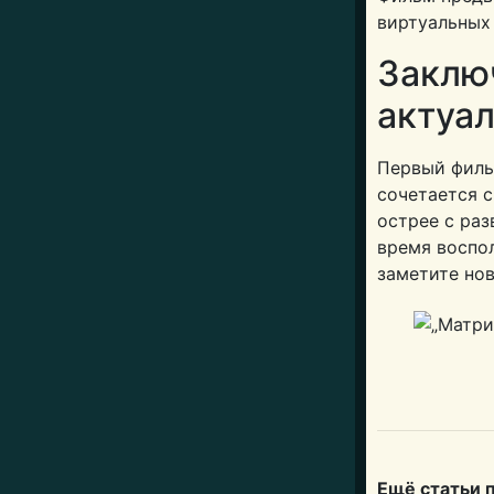
виртуальных
Заклю
актуа
Первый фильм
сочетается с
острее с раз
время воспол
заметите но
Ещё статьи 