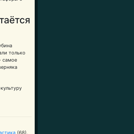
таётся
убина
али только
- самое
верняка
астика
(68),