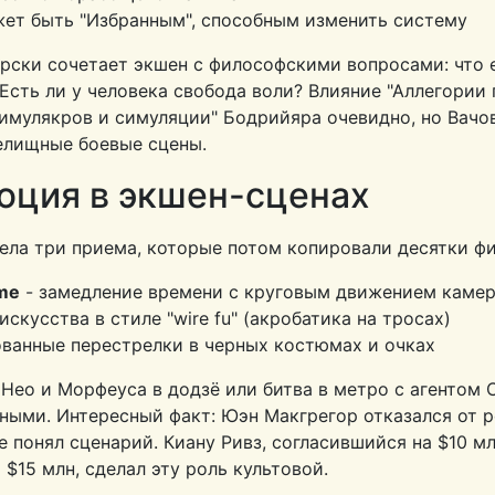
ет быть "Избранным", способным изменить систему
рски сочетает экшен с философскими вопросами: что 
Есть ли у человека свобода воли? Влияние "Аллегории
Симулякров и симуляции" Бодрийяра очевидно, но Вачо
релищные боевые сцены.
юция в экшен-сценах
ела три приема, которые потом копировали десятки ф
ime
- замедление времени с круговым движением каме
искусства в стиле "wire fu" (акробатика на тросах)
ванные перестрелки в черных костюмах и очках
 Нео и Морфеуса в додзё или битва в метро с агентом
ными. Интересный факт: Юэн Макгрегор отказался от р
е понял сценарий. Киану Ривз, согласившийся на $10 м
$15 млн, сделал эту роль культовой.