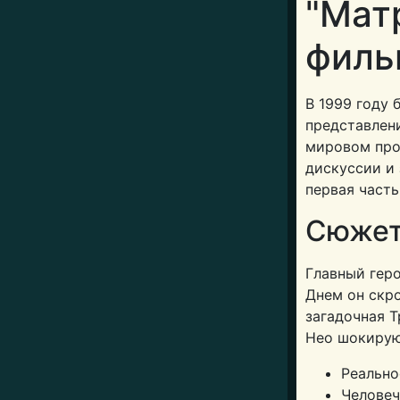
"Мат
филь
В 1999 году 
представлени
мировом про
дискуссии и 
первая часть
Сюжет
Главный геро
Днем он скро
загадочная Т
Нео шокирую
Реально
Челове