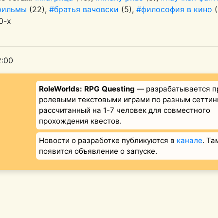
фильмы
(22),
#братья вачовски
(5),
#философия в кино
(
0-х
2:00
RoleWorlds: RPG Questing
— разрабатывается п
ролевыми текстовыми играми по разным сеттин
рассчитанный на 1-7 человек для совместного
прохождения квестов.
Новости о разработке публикуются в
канале
. Та
появится объявление о запуске.