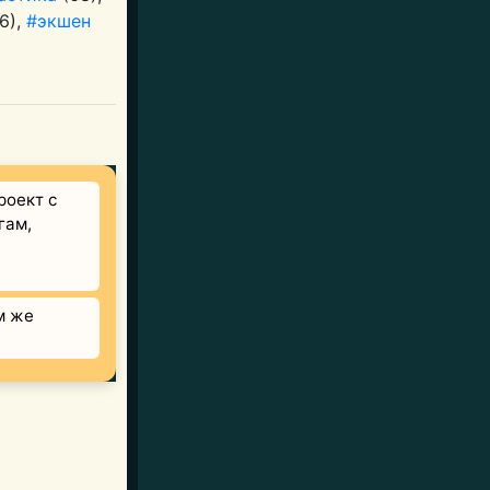
6),
#экшен
роект с
гам,
м же