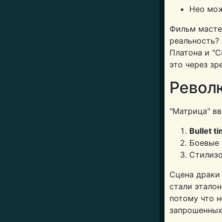
Нео мож
Фильм масте
реальность? 
Платона и "
это через з
Револ
"Матрица" вв
Bullet t
Боевые 
Стилизо
Сцена драки
стали эталон
потому что н
запрошенных 