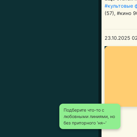
#культовые 
(57), #кино 9
23.10.2025 0
Подберите что-то с
любовными линиями, но
без приторного 'ня~'