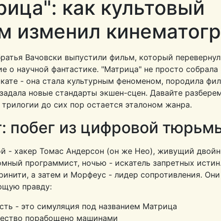
рица": как культовый
м изменил кинематог
братья Вачовски выпустили фильм, который перевернул
е о научной фантастике. "Матрица" не просто собрала
кате - она стала культурным феноменом, породила фи
задала новые стандарты экшен-сцен. Давайте разбере
 трилогии до сих пор остается эталоном жанра.
: побег из цифровой тюрьм
й - хакер Томас Андерсон (он же Нео), живущий двой
мный программист, ночью - искатель запретных истин.
ринити, а затем и Морфеус - лидер сопротивления. Он
щую правду:
сть - это симуляция под названием Матрица
чество порабощено машинами