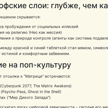
фские слои: глубже, чем к
экшеном скрывается:
а пробуждения от социальных иллюзий
ия на религию (Нео как мессия)
ения о природе контроля (агенты как система подавл
между красной и синей таблеткой стал мемом, симв
 истиной и комфортным забвением.
е на поп-культуру
т отсылки к "Матрице" встречаются:
(Cyberpunk 2077, The Matrix Awakens)
(Psycho-Pass, Ghost in the Shell)
лах ("Мир Дикого Запада")
осхитил эпоху цифровой зависимости - сегодня его м