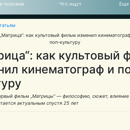
и похожее
Что ищут
Еще
татьям
© 2026
рица“: как культовый 
нил кинематограф и п
туру
ервый фильм „Матрицы“ — философию, сюжет, влияние 
тается актуальным спустя 25 лет