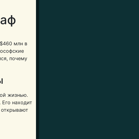
раф
 $460 млн в
лософские
мся, почему
ы
ной жизнью.
 Его находит
и открывают