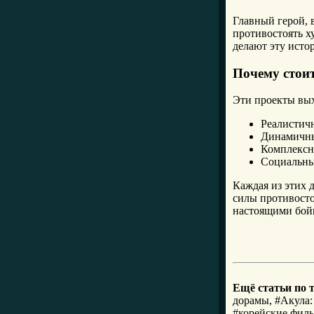
Главный герой, 
противостоять х
делают эту исто
Почему стои
Эти проекты вых
Реалистич
Динамичны
Комплексн
Социальны
Каждая из этих 
силы противосто
настоящими бойц
Ещё статьи по 
дорамы, #Акула:
#корейские филь