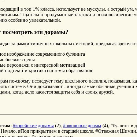
входящий в топ 1% класса, использует не мускулы, а острый ум, 
улиганам. Тщательно продуманные тактики и психологические 
рию особенно увлекательной.
т посмотреть эти дорамы?
одят за рамки типичных школьных историй, предлагая зрителю:
ное изображение современного буллинга
е боевые сцены
ые персонажи с интересной мотивацией
й подтекст и критика системы образования
драм по-своему исследует тему школьного насилия, показывая, ка
ять системе. Они доказывают - иногда самые обычные ученики м
ами, когда дело касается защиты себя и своих друзей.
тегам
:
#корейские дорамы
(2),
#школьные драмы
(4), #буллинг в 
 Начало, #Под прикрытием в старшей школе, #Отважная Шимин,
мы про школу, #хапкидо в дорамах