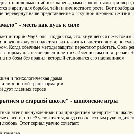
дня это полномасштабные экшен-драмы с элементами триллера, 
тся в арену для борьбы, тайн и личностного роста. Вот подборк
ые перевернут ваше представление о "скучной школьной жизни".
ачало" - месть как путь к силе
ает историю Чау Соля - подростка, столкнувшегося с жестоким 
 новую школу он надеется начать жизнь с чистого листа, но судь
ом. Когда обычные методы защиты перестают работать, Соль ре
т в тюрьму для несовершеннолетних. Именно там он встречает Ч
а по боям без правил, который становится его наставником.
кшен и психологическая драма
и и личностной трансформации
й дуэт главных героев
крытием в старшей школе" - шпионские игры
тный агент, вынужденный под прикрытием внедриться в школу. 
ые слитки, но всё усложняется, когда его классным руководител
я любовь. Этот сериал удачно сочетает:
 триллер