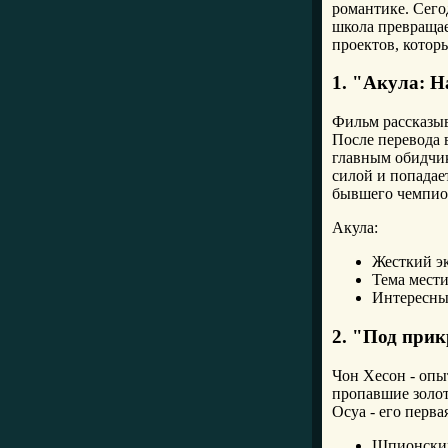
романтике. Сего
школа превращае
проектов, котор
1. "Акула: Н
Фильм рассказыв
После перевода в
главным обидчик
силой и попадае
бывшего чемпион
Акула:
Жесткий э
Тема мест
Интересны
2. "Под при
Чон Хесон - опы
пропавшие золот
Осуа - его перва
Шпионский