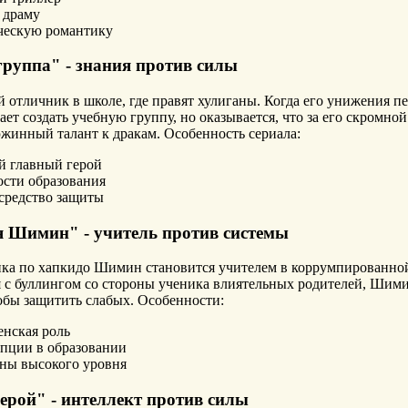
 драму
ческую романтику
группа" - знания против силы
 отличник в школе, где правят хулиганы. Когда его унижения пе
ает создать учебную группу, но оказывается, что за его скромн
жинный талант к дракам. Особенность сериала:
 главный герой
ости образования
средство защиты
я Шимин" - учитель против системы
ка по хапкидо Шимин становится учителем в коррумпированной
я с буллингом со стороны ученика влиятельных родителей, Шим
обы защитить слабых. Особенности:
енская роль
упции в образовании
ны высокого уровня
ерой" - интеллект против силы