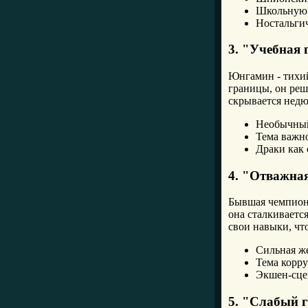
Школьную
Ностальги
3. "Учебная 
Юнгамин - тихий
границы, он реш
скрывается недю
Необычный
Тема важн
Драки как 
4. "Отважна
Бывшая чемпион
она сталкиваетс
свои навыки, чт
Сильная ж
Тема корр
Экшен-сце
5. "Слабый г