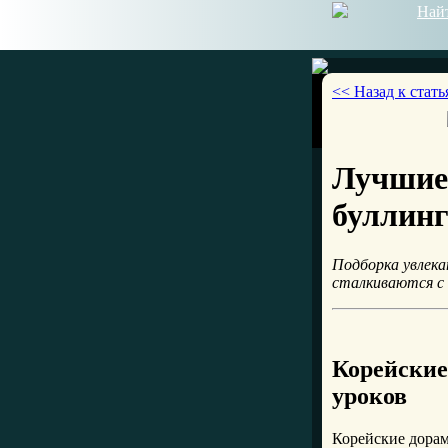
Най
<< Назад к стать
Лучшие 
буллинг
Подборка увлека
сталкиваются с 
Корейские
уроков
Корейские дорам