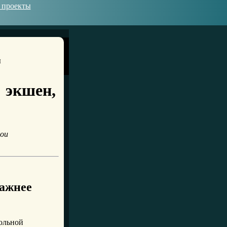
 проекты
 экшен,
рои
важнее
ольной