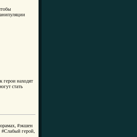
чтобы
манипуляции
к герои находят
огут стать
дорамах, #экшен
 #Слабый герой,