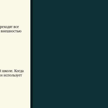
реходят все
ой внешностью
 школе. Когда
ин использует