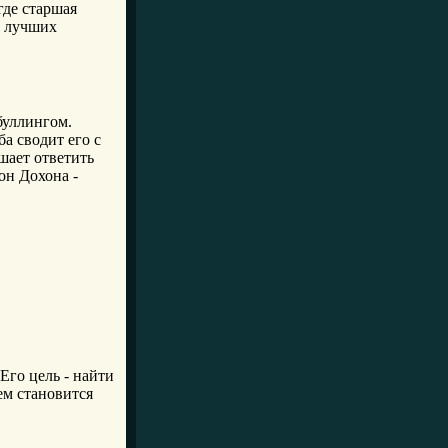
где старшая
а лучших
буллингом.
ба сводит его с
шает ответить
он Дохона -
Его цель - найти
ем становится