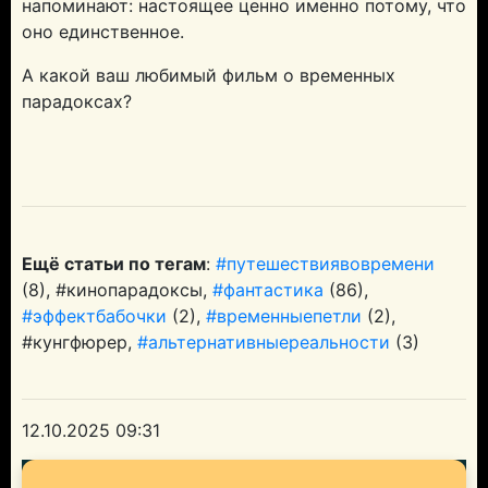
напоминают: настоящее ценно именно потому, что
оно единственное.
А какой ваш любимый фильм о временных
парадоксах?
Ещё статьи по тегам
:
#путешествиявовремени
(8), #кинопарадоксы,
#фантастика
(86),
#эффектбабочки
(2),
#временныепетли
(2),
#кунгфюрер,
#альтернативныереальности
(3)
12.10.2025 09:31