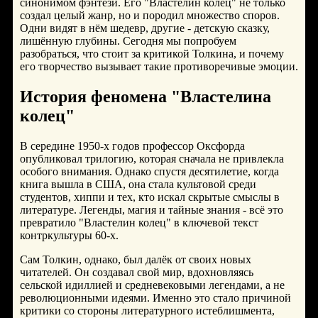
синонимом фэнтези. Его "Властелин колец" не только
создал целый жанр, но и породил множество споров.
Одни видят в нём шедевр, другие - детскую сказку,
лишённую глубины. Сегодня мы попробуем
разобраться, что стоит за критикой Толкина, и почему
его творчество вызывает такие противоречивые эмоции.
История феномена "Властелина
колец"
В середине 1950-х годов профессор Оксфорда
опубликовал трилогию, которая сначала не привлекла
особого внимания. Однако спустя десятилетие, когда
книга вышла в США, она стала культовой среди
студентов, хиппи и тех, кто искал скрытые смыслы в
литературе. Легенды, магия и тайные знания - всё это
превратило "Властелин колец" в ключевой текст
контркультуры 60-х.
Сам Толкин, однако, был далёк от своих новых
читателей. Он создавал свой мир, вдохновляясь
сельской идиллией и средневековыми легендами, а не
революционными идеями. Именно это стало причиной
критики со стороны литературного истеблишмента,