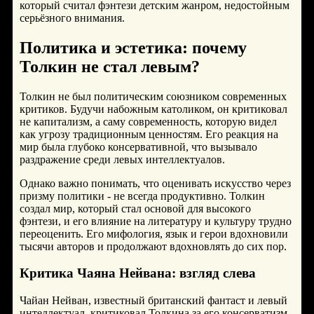
который считал фэнтези детским жанром, недостойным
серьёзного внимания.
Политика и эстетика: почему
Толкин не стал левым?
Толкин не был политическим союзником современных
критиков. Будучи набожным католиком, он критиковал
не капитализм, а саму современность, которую видел
как угрозу традиционным ценностям. Его реакция на
мир была глубоко консервативной, что вызывало
раздражение среди левых интеллектуалов.
Однако важно понимать, что оценивать искусство через
призму политики - не всегда продуктивно. Толкин
создал мир, который стал основой для высокого
фэнтези, и его влияние на литературу и культуру трудно
переоценить. Его мифология, язык и герои вдохновили
тысячи авторов и продолжают вдохновлять до сих пор.
Критика Чаяна Нейвана: взгляд слева
Чайан Нейван, известный британский фантаст и левый
интеллектуал, критиковал Толкина за его консерватизм.