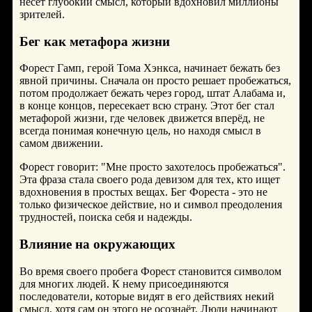
несёт глубокий смысл, который вдохновил миллионы
зрителей.
Бег как метафора жизни
Форест Гамп, герой Тома Хэнкса, начинает бежать без
явной причины. Сначала он просто решает пробежаться,
потом продолжает бежать через город, штат Алабама и,
в конце концов, пересекает всю страну. Этот бег стал
метафорой жизни, где человек движется вперёд, не
всегда понимая конечную цель, но находя смысл в
самом движении.
Форест говорит: "Мне просто захотелось пробежаться".
Эта фраза стала своего рода девизом для тех, кто ищет
вдохновения в простых вещах. Бег Фореста - это не
только физическое действие, но и символ преодоления
трудностей, поиска себя и надежды.
Влияние на окружающих
Во время своего пробега Форест становится символом
для многих людей. К нему присоединяются
последователи, которые видят в его действиях некий
смысл, хотя сам он этого не осознаёт. Люди начинают