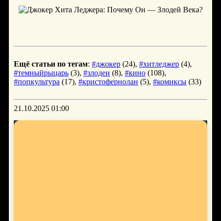
Ещё статьи по тегам
:
#джокер
(24),
#хитледжер
(4),
#темныйрыцарь
(3),
#злодеи
(8),
#кино
(108),
#попкультура
(17),
#кристофернолан
(5),
#комиксы
(33)
21.10.2025 01:00