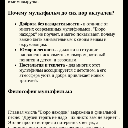
взаимовыручке.
Почему мультфильм до сих пор актуален?
Доброта без назидательности
- в отличие от
многих современных мультфильмов, "Бюро
находок" не поучает, а мягко показывает, почему
важно быть внимательным к своим вещам и
окружающим.
Юмор и легкость
- диалоги и ситуации
наполнены искрометным юмором, который
понятен и детям, и взрослым.
Ностальгия и теплота
- для многих этот
мультфильм ассоциируется с детством, а его
атмосфера уюта и добра привлекает новых
зрителей.
Философия мультфильма
Главная мысль "Бюро находок" выражена в финальной
песне: "Друзей терять не надо - их никто вам не вернет".
Это не просто история о потерянных вещах, а
напоминание о том, что самое ценное - это люди,