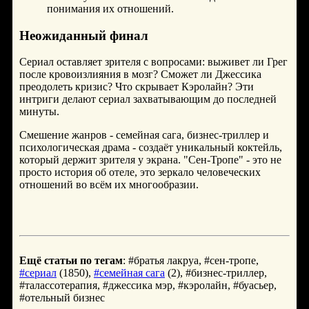
понимания их отношений.
Неожиданный финал
Сериал оставляет зрителя с вопросами: выживет ли Грег
после кровоизлияния в мозг? Сможет ли Джессика
преодолеть кризис? Что скрывает Кэролайн? Эти
интриги делают сериал захватывающим до последней
минуты.
Смешение жанров - семейная сага, бизнес-триллер и
психологическая драма - создаёт уникальный коктейль,
который держит зрителя у экрана. "Сен-Тропе" - это не
просто история об отеле, это зеркало человеческих
отношений во всём их многообразии.
Ещё статьи по тегам
: #братья лакруа, #сен-тропе,
#сериал
(1850),
#семейная сага
(2), #бизнес-триллер,
#талассотерапия, #джессика мэр, #кэролайн, #буасьер,
#отельный бизнес