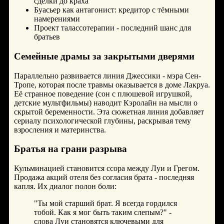
сделки до краха
Буасьер как антагонист: кредитор с тёмными
намерениями
Проект талассотерапии - последний шанс для
братьев
Семейные драмы за закрытыми дверями
Параллельно развивается линия Джессики - мэра Сен-
Тропе, которая после травмы оказывается в доме Лакруа.
Её странное поведение (сон с плюшевой игрушкой,
детские мультфильмы) наводит Кэролайн на мысли о
скрытой беременности. Эта сюжетная линия добавляет
сериалу психологической глубины, раскрывая тему
взросления и материнства.
Братья на грани разрыва
Кульминацией становится ссора между Луи и Грегом.
Продажа акций отеля без согласия брата - последняя
капля. Их диалог полон боли:
"Ты мой старший брат. Я всегда гордился
тобой. Как я мог быть таким слепым?" -
слова Луи становятся ключевыми для