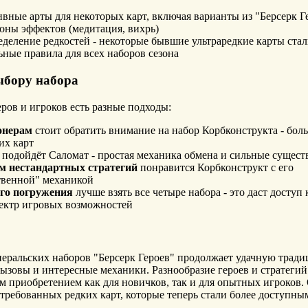
вные арты для некоторых карт, включая варианты из "Берсерк 
оны эффектов (медитация, вихрь)
деление редкостей - некоторые бывшие ультраредкие карты ста
ные правила для всех наборов сезона
ыбору набора
ров и игроков есть разные подходы:
онерам
стоит обратить внимание на набор Корбконструкта - бол
их карт
подойдёт Саломат - простая механика обмена и сильные сущест
 нестандартных стратегий
понравится Корбконструкт с его
твенной" механикой
го погружения
лучше взять все четыре набора - это даст доступ 
ектр игровых возможностей
неральских наборов "Берсерк Героев" продолжает удачную тради
ызовы и интересные механики. Разнообразие героев и стратегий 
 приобретением как для новичков, так и для опытных игроков.
требованных редких карт, которые теперь стали более доступны