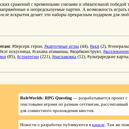
ских сражений с временными союзами и обязательной победой 
напряжённые и непредсказуемые партии. А возможность играть
после вскрытия делает эти наборы прекрасным подарком для лю
тегам
: #берсерк герои,
#карточные игры
(44),
#кки
(2), #генераль
 #кэт искусница, #сахана атаманша, #корбконструкт,
#коллекцион
ики
(85),
#стратегии
(221),
#распаковка
(12), #ультраредкие карты
RoleWorlds: RPG Questing
— разрабатывается проект с
текстовыми играми по разным сеттингам, рассчитанный 
для совместного прохождения квестов.
Новости о разработке публикуются в
канале
. Там же поя