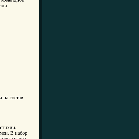
вили
 на состав
 стихий.
мен. В набор
торые ранее