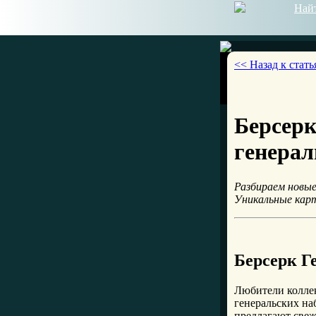
Най
<< Назад к стать
Берсерк
генерал
Разбираем новые
Уникальные карт
Берсерк Г
Любители колле
генеральских на
предлагают свеж