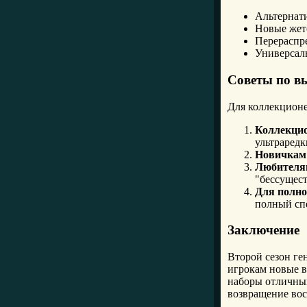
Альтернати
Новые жет
Перераспре
Универсаль
Советы по в
Для коллекционе
Коллекци
ультраредк
Новичкам
Любителям
"бессущес
Для полно
полный сп
Заключение
Второй сезон ге
игрокам новые в
наборы отличным
возвращение вос