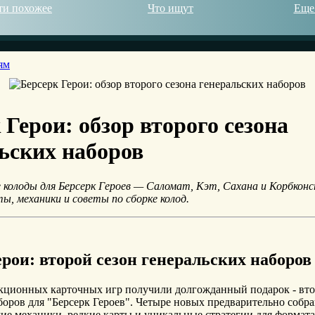
ти похожее
Что ищут
Еще
ям
© 2026
 Герои: обзор второго сезона
ьских наборов
 колоды для Берсерк Героев — Саломат, Кэт, Сахана и Корбкон
ы, механики и советы по сборке колод.
ерои: второй сезон генеральских наборов
кционных карточных игр получили долгожданный подарок - вто
боров для "Берсерк Героев". Четыре новых предварительно собр
ие механики, редкие карты и уникальные стратегии для формат