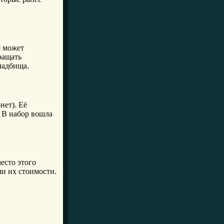
е может
ращать
ладбища.
нет). Её
. В набор вошла
есто этого
ми их стоимости.