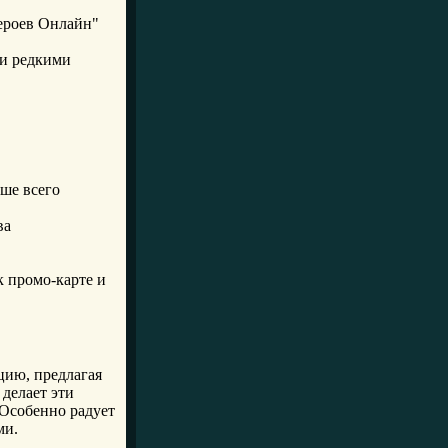
Героев Онлайн"
ли редкими
ьше всего
ва
к промо-карте и
цию, предлагая
делает эти
 Особенно радует
ми.