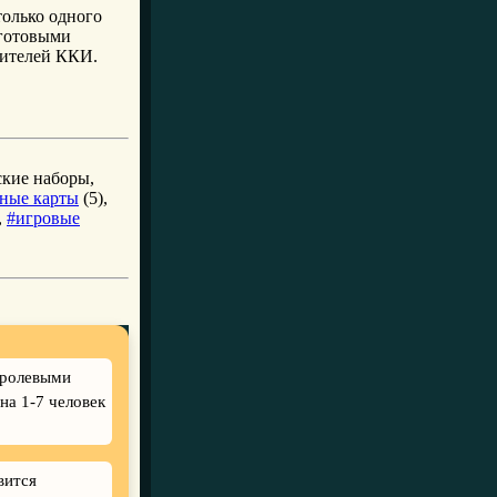
только одного
 готовыми
бителей ККИ.
ские наборы,
ные карты
(5),
,
#игровые
 ролевыми
на 1-7 человек
вится