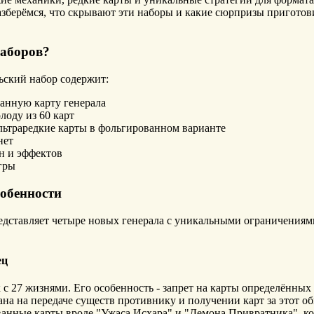
азберёмся, что скрывают эти наборы и какие сюрпризы пригото
наборов?
ьский набор содержит:
анную карту генерала
лоду из 60 карт
льтраредкие карты в фольгированном варианте
нет
н и эффектов
гры
собенности
едставляет четыре новых генерала с уникальными ограничениями
ец
 с 27 жизнями. Его особенность - запрет на карты определённых
на на передаче существ противнику и получении карт за этот об
анные карты вроде "Ужаса Исхара" и "Демона Привратника", ко