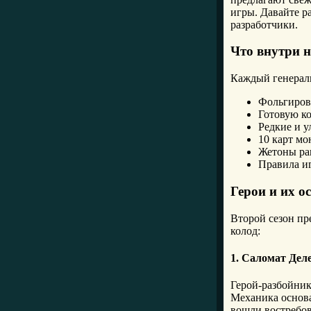
игры. Давайте р
разработчики.
Что внутри 
Каждый генерал
Фольгиров
Готовую ко
Редкие и у
10 карт мо
Жетоны ра
Правила и
Герои и их о
Второй сезон пр
колод:
1. Саломат Дел
Герой-разбойник
Механика основа
вошли востребов