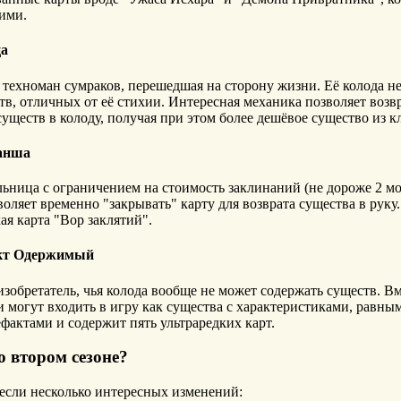
ими.
ца
техноман сумраков, перешедшая на сторону жизни. Её колода н
тв, отличных от её стихии. Интересная механика позволяет возв
уществ в колоду, получая при этом более дешёвое существо из к
манша
льница с ограничением на стоимость заклинаний (не дороже 2 мо
воляет временно "закрывать" карту для возврата существа в руку
ая карта "Вор заклятий".
укт Одержимый
зобретатель, чья колода вообще не может содержать существ. Вм
 могут входить в игру как существа с характеристиками, равны
ефактами и содержит пять ультраредких карт.
о втором сезоне?
если несколько интересных изменений: