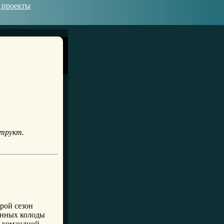
 проекты
структ.
рой сезон
анных колоды
а командной