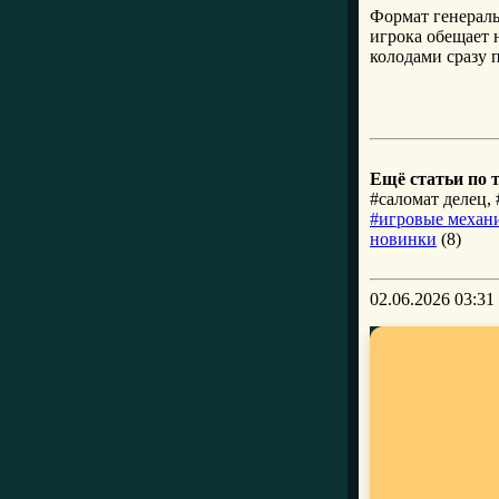
Формат генераль
игрока обещает 
колодами сразу 
Ещё статьи по 
#саломат делец,
#игровые механ
новинки
(8)
02.06.2026 03:31