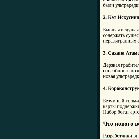
были ультраредк
2. Кэт Искусни
Бывшая ведущая 
содержать сущес
неразыгранных с
3. Сахана Ата
Дерзкая грабите
способность поз
новая ультраредк
4. Корбконстр
Безумный гном-и
карты поддержки
Набор богат арт
Что нового в
Разработчики вн