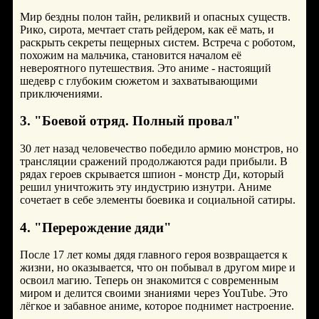
Мир бездны полон тайн, реликвий и опасных существ.
Рико, сирота, мечтает стать рейдером, как её мать, и
раскрыть секреты пещерных систем. Встреча с роботом,
похожим на мальчика, становится началом её
невероятного путешествия. Это аниме - настоящий
шедевр с глубоким сюжетом и захватывающими
приключениями.
3. "Боевой отряд. Полный провал"
30 лет назад человечество победило армию монстров, но
трансляции сражений продолжаются ради прибыли. В
рядах героев скрывается шпион - монстр Ди, который
решил уничтожить эту индустрию изнутри. Аниме
сочетает в себе элементы боевика и социальной сатиры.
4. "Перерождение дяди"
После 17 лет комы дядя главного героя возвращается к
жизни, но оказывается, что он побывал в другом мире и
освоил магию. Теперь он знакомится с современным
миром и делится своими знаниями через YouTube. Это
лёгкое и забавное аниме, которое поднимет настроение.